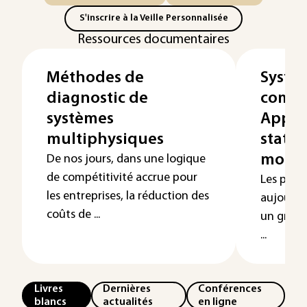
S'inscrire à la Veille Personnalisée
Ressources documentaires
Méthodes de
Systèm
diagnostic de
combu
systèmes
Appli
multiphysiques
statio
mobili
De nos jours, dans une logique
de compétitivité accrue pour
Les pile
les entreprises, la réduction des
aujourd’
coûts de ...
un grand
...
Livres
Dernières
Conférences
blancs
actualités
en ligne