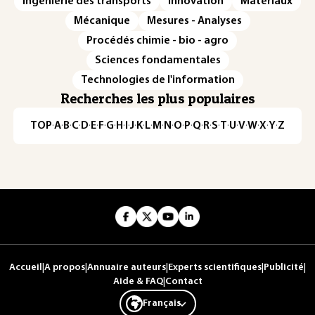
Ingénierie des transports
Innovation
Matériaux
Mécanique
Mesures - Analyses
Procédés chimie - bio - agro
Sciences fondamentales
Technologies de l'information
Recherches les plus populaires
TOP
·
A
·
B
·
C
·
D
·
E
·
F
·
G
·
H
·
I
·
J
·
K
·
L
·
M
·
N
·
O
·
P
·
Q
·
R
·
S
·
T
·
U
·
V
·
W
·
X
·
Y
·
Z
Accueil
|
A propos
|
Annuaire auteurs
|
Experts scientifiques
|
Publicité
|
Aide & FAQ
|
Contact
Français