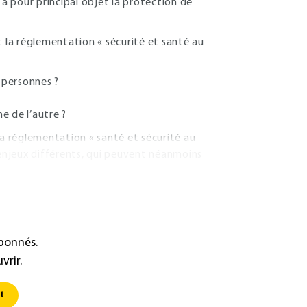
 a pour principal objet la protection de
t la réglementation « sécurité et santé au
 personnes ?
e de l’autre ?
la réglementation « santé et sécurité au
 enjeux différents, qui peuvent néanmoins
abonnés.
vrir.
t