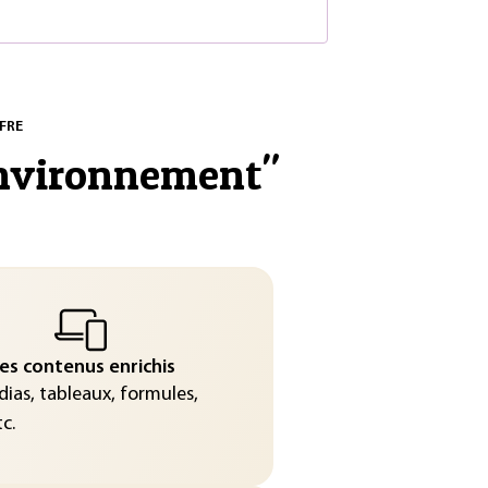
FRE
environnement
"
es contenus enrichis
ias, tableaux, formules,
c.