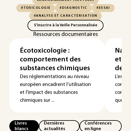
#ENVIRONNEMENT (SECTEUR)
#TOXICOLOGIE
#DIAGNOSTIC
#ESSAI
#ANALYSE ET CARACTÉRISATION
S'inscrire à la Veille Personnalisée
Ressources documentaires
Écotoxicologie :
Nano
comportement des
et r
substances chimiques
des 
Des réglementations au niveau
L’esso
européen encadrent l’utilisation
conduit
et l’impact des substances
compéte
chimiques sur ...
question
Livres
Dernières
Conférences
blancs
actualités
en ligne