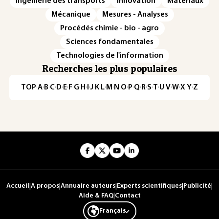
Ingénierie des transports
Innovation
Matériaux
Mécanique
Mesures - Analyses
Procédés chimie - bio - agro
Sciences fondamentales
Technologies de l'information
Recherches les plus populaires
TOP
·
A
·
B
·
C
·
D
·
E
·
F
·
G
·
H
·
I
·
J
·
K
·
L
·
M
·
N
·
O
·
P
·
Q
·
R
·
S
·
T
·
U
·
V
·
W
·
X
·
Y
·
Z
Accueil
|
A propos
|
Annuaire auteurs
|
Experts scientifiques
|
Publicité
|
Aide & FAQ
|
Contact
Français