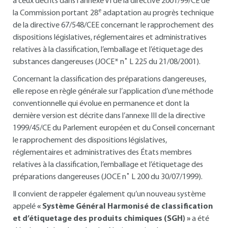
à ceux décrits dans l’annexe VI de la directive 2001/99/CE de
e
la Commission portant 28
adaptation au progrès technique
de la directive 67/548/CEE concernant le rapprochement des
dispositions législatives, réglementaires et administratives
relatives à la classification, l’emballage et l’étiquetage des
substances dangereuses (JOCE* n˚ L 225 du 21/08/2001).
Concernant la classification des préparations dangereuses,
elle repose en règle générale sur l’application d’une méthode
conventionnelle qui évolue en permanence et dont la
dernière version est décrite dans l’annexe III de la directive
1999/45/CE du Parlement européen et du Conseil concernant
le rapprochement des dispositions législatives,
réglementaires et administratives des États membres
relatives à la classification, l’emballage et l’étiquetage des
préparations dangereuses (JOCE n˚ L 200 du 30/07/1999).
Il convient de rappeler également qu’un nouveau système
appelé
« Système Général Harmonisé de classification
et d’étiquetage des produits chimiques (SGH) »
a été