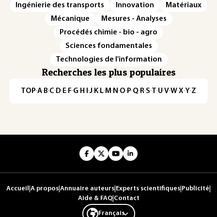
Ingénierie des transports
Innovation
Matériaux
Mécanique
Mesures - Analyses
Procédés chimie - bio - agro
Sciences fondamentales
Technologies de l'information
Recherches les plus populaires
TOP
·
A
·
B
·
C
·
D
·
E
·
F
·
G
·
H
·
I
·
J
·
K
·
L
·
M
·
N
·
O
·
P
·
Q
·
R
·
S
·
T
·
U
·
V
·
W
·
X
·
Y
·
Z
Accueil
|
A propos
|
Annuaire auteurs
|
Experts scientifiques
|
Publicité
|
Aide & FAQ
|
Contact
Français