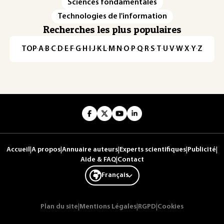
Sciences fondamentales
Technologies de l'information
Recherches les plus populaires
TOP
·
A
·
B
·
C
·
D
·
E
·
F
·
G
·
H
·
I
·
J
·
K
·
L
·
M
·
N
·
O
·
P
·
Q
·
R
·
S
·
T
·
U
·
V
·
W
·
X
·
Y
·
Z
Accueil
|
A propos
|
Annuaire auteurs
|
Experts scientifiques
|
Publicité
|
Aide & FAQ
|
Contact
Français
Plan du site
|
Mentions Légales
|
RGPD
|
Cookies