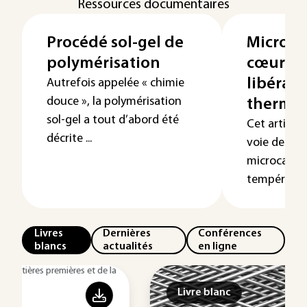
Ressources documentaires
Procédé sol-gel de
Microca
polymérisation
cœur-éc
libérat
Autrefois appelée « chimie
douce », la polymérisation
thermi
sol-gel a tout d’abord été
Cet article
décrite ...
voie de syn
microcapsul
température 
Livres
Dernières
Conférences
blancs
actualités
en ligne
Livre blanc