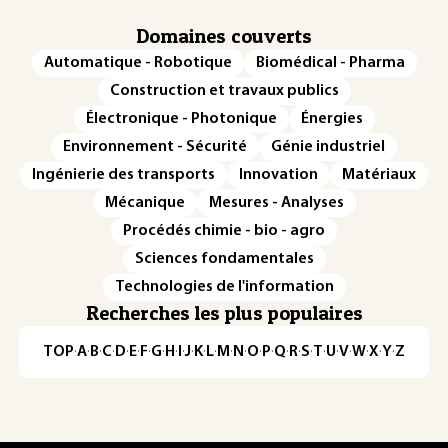
Domaines couverts
Automatique - Robotique
Biomédical - Pharma
Construction et travaux publics
Électronique - Photonique
Énergies
Environnement - Sécurité
Génie industriel
Ingénierie des transports
Innovation
Matériaux
Mécanique
Mesures - Analyses
Procédés chimie - bio - agro
Sciences fondamentales
Technologies de l'information
Recherches les plus populaires
TOP
·
A
·
B
·
C
·
D
·
E
·
F
·
G
·
H
·
I
·
J
·
K
·
L
·
M
·
N
·
O
·
P
·
Q
·
R
·
S
·
T
·
U
·
V
·
W
·
X
·
Y
·
Z