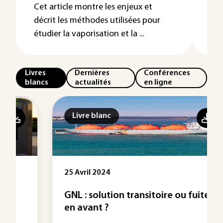
Cet article montre les enjeux et
Sou
décrit les méthodes utilisées pour
plu
étudier la vaporisation et la ...
com
Livres
Dernières
Conférences
blancs
actualités
en ligne
Livre blanc
25 Avril 2024
GNL : solution transitoire ou fuite
en avant ?