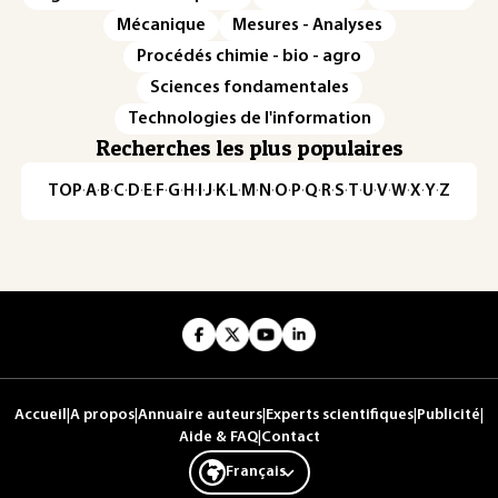
Mécanique
Mesures - Analyses
Procédés chimie - bio - agro
Sciences fondamentales
Technologies de l'information
Recherches les plus populaires
TOP
·
A
·
B
·
C
·
D
·
E
·
F
·
G
·
H
·
I
·
J
·
K
·
L
·
M
·
N
·
O
·
P
·
Q
·
R
·
S
·
T
·
U
·
V
·
W
·
X
·
Y
·
Z
Accueil
|
A propos
|
Annuaire auteurs
|
Experts scientifiques
|
Publicité
|
Aide & FAQ
|
Contact
Français