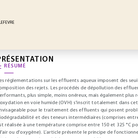
 LEFEVRE
PRÉSENTATION
RÉSUMÉ
es réglementations sur les effluents aqueux imposent des seuil
omposition des rejets. Les procédés de dépollution des efflue
erformants, plus simple, moins onéreux, mais également plus 
'oxydation en voie humide (OVH) s'inscrit totalement dans ce
nvisageable pour le traitement des effluents qui posent probl
iodégradabilité et des teneurs intermédiaires (comprises entr
st réalisée à une température comprise entre 150 et 325 °C p
d'air ou d'oxygène). L’article présente le principe de fonction