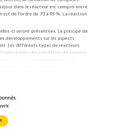
, limitent la formation de composés
éjour dans le réacteur est compris entre
 est de l'ordre de 70 à 95 %. La réaction
elles-ci seront présentées. Le principe de
des développements sur les aspects
e). Les différents types de réacteurs
. Compte tenu des conditions de pression
 d'optimisation énergétiques seront
strielles seront détaillées.
abonnés.
vrir.
t