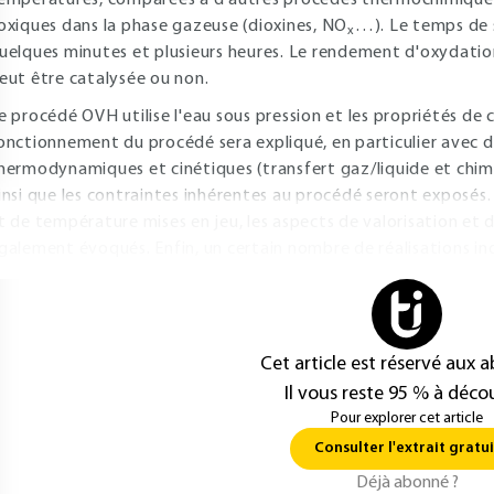
empératures, comparées à d'autres procédés thermochimiques
oxiques dans la phase gazeuse (dioxines, NO
…). Le temps de s
x
uelques minutes et plusieurs heures. Le rendement d'oxydation
eut être catalysée ou non.
e procédé OVH utilise l'eau sous pression et les propriétés de c
onctionnement du procédé sera expliqué, en particulier avec 
hermodynamiques et cinétiques (transfert gaz/liquide et chimi
insi que les contraintes inhérentes au procédé seront exposés
t de température mises en jeu, les aspects de valorisation et
galement évoqués. Enfin, un certain nombre de réalisations indu
Cet article est réservé aux 
Il vous reste 95 % à décou
Pour explorer cet article
Consulter l'extrait gratui
Déjà abonné ?