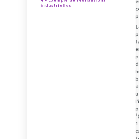
4 - Exemple de réalisations
e
industrielles
c
p
L
p
f
e
p
d
h
b
d
u
l
p
1
1
c