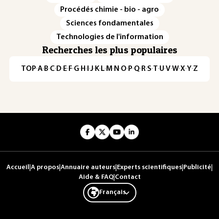
Procédés chimie - bio - agro
Sciences fondamentales
Technologies de l'information
Recherches les plus populaires
TOP
·
A
·
B
·
C
·
D
·
E
·
F
·
G
·
H
·
I
·
J
·
K
·
L
·
M
·
N
·
O
·
P
·
Q
·
R
·
S
·
T
·
U
·
V
·
W
·
X
·
Y
·
Z
Accueil
|
A propos
|
Annuaire auteurs
|
Experts scientifiques
|
Publicité
|
Aide & FAQ
|
Contact
Français