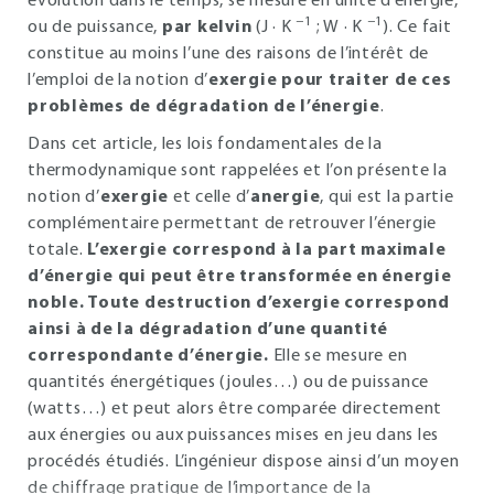
évolution dans le temps, se mesure en unité d’énergie,
−1
−1
ou de puissance,
par kelvin
(J · K
; W · K
). Ce fait
constitue au moins l’une des raisons de l’intérêt de
l’emploi de la notion d’
exergie pour traiter de ces
problèmes de dégradation de l’énergie
.
Dans cet article, les lois fondamentales de la
thermodynamique sont rappelées et l’on présente la
notion d’
exergie
et celle d’
anergie
, qui est la partie
complémentaire permettant de retrouver l’énergie
totale.
L’exergie correspond à la part maximale
d’énergie qui peut être transformée en énergie
noble. Toute destruction d’exergie correspond
ainsi à de la dégradation d’une quantité
correspondante d’énergie.
Elle se mesure en
quantités énergétiques (joules…) ou de puissance
(watts…) et peut alors être comparée directement
aux énergies ou aux puissances mises en jeu dans les
procédés étudiés. L’ingénieur dispose ainsi d’un moyen
de chiffrage pratique de l’importance de la