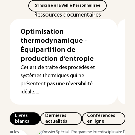
S'inscrire à la Veille Personnalisée
Ressources documentaires
Optimisation
O
thermodynamique -
t
Équipartition de
Éq
production d’entropie
et
Cet article traite des procédés et
Da
systèmes thermiques qui ne
pl
présentent pas une réversibilité
pro
idéale. ...
Livres
Dernières
Conférences
blancs
actualités
en ligne