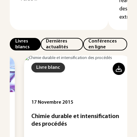
réactio
des pro
extracti
Livres
Dernières
Conférences
blancs
actualités
en ligne
Livre blanc
17 Novembre 2015
Chimie durable et intensification
des procédés