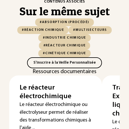
CONTENUS ASSOCIÉS
Sur le même sujet
#ABSORPTION (PROCÉDÉ)
#RÉACTION CHIMIQUE
#MULTISECTEURS
#INDUSTRIE CHIMIQUE
#RÉACTEUR CHIMIQUE
#CINÉTIQUE CHIMIQUE
S'inscrire à la Veille Personnalisée
Ressources documentaires
Le réacteur
Trans
électrochimique
Extra
liqui
Le réacteur électrochimique ou
électrolyseur permet de réaliser
chim
des transformations chimiques à
Le coup
l'aide ...