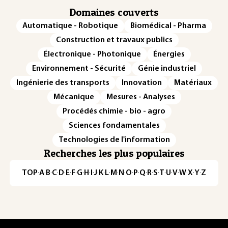
Domaines couverts
Automatique - Robotique
Biomédical - Pharma
Construction et travaux publics
Électronique - Photonique
Énergies
Environnement - Sécurité
Génie industriel
Ingénierie des transports
Innovation
Matériaux
Mécanique
Mesures - Analyses
Procédés chimie - bio - agro
Sciences fondamentales
Technologies de l'information
Recherches les plus populaires
TOP
·
A
·
B
·
C
·
D
·
E
·
F
·
G
·
H
·
I
·
J
·
K
·
L
·
M
·
N
·
O
·
P
·
Q
·
R
·
S
·
T
·
U
·
V
·
W
·
X
·
Y
·
Z