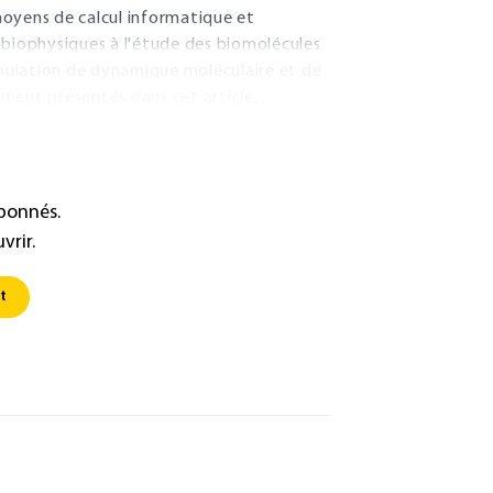
moyens de calcul informatique et
 biophysiques à l'étude des biomolécules
mulation de dynamique moléculaire et de
ment présentés dans cet article.
abonnés.
vrir.
t