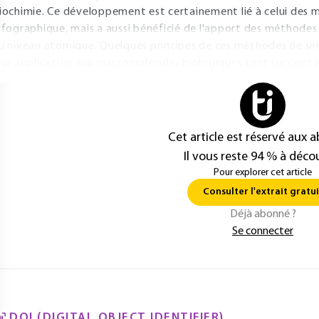
iochimie. Ce développement est certainement lié à celui des 
nfographique, mais a aussi bénéficié de l'apport des méthodes
u niveau atomique. Quelques principes de ces méthodes de si
eur application aux macromolécules biologiques sont succincte
Cet article est réservé aux 
Il vous reste 94 % à décou
Pour explorer cet article
Consulter l'extrait gratui
Déjà abonné ?
Se connecter
DOI (DIGITAL OBJECT IDENTIFIER)