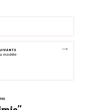
S
UIVANTE
du modèle
FRE
imie
"