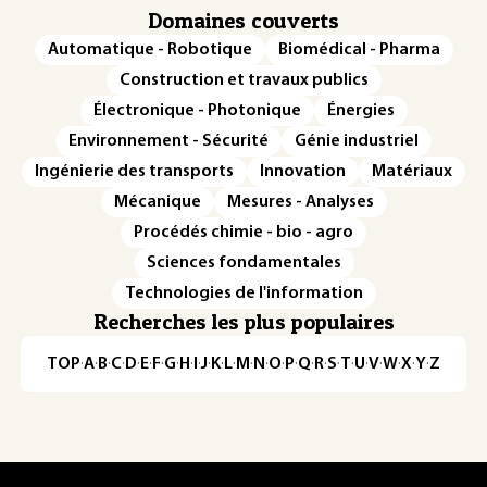
Domaines couverts
Automatique - Robotique
Biomédical - Pharma
Construction et travaux publics
Électronique - Photonique
Énergies
Environnement - Sécurité
Génie industriel
Ingénierie des transports
Innovation
Matériaux
Mécanique
Mesures - Analyses
Procédés chimie - bio - agro
Sciences fondamentales
Technologies de l'information
Recherches les plus populaires
TOP
·
A
·
B
·
C
·
D
·
E
·
F
·
G
·
H
·
I
·
J
·
K
·
L
·
M
·
N
·
O
·
P
·
Q
·
R
·
S
·
T
·
U
·
V
·
W
·
X
·
Y
·
Z