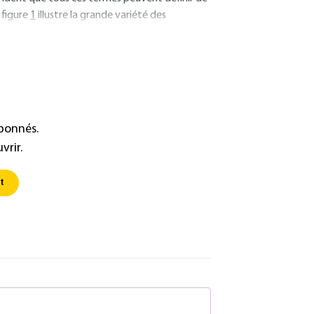
 figure
1
illustre la grande variété des
abonnés.
vrir.
t
S