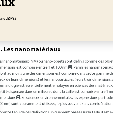
aux
tane LESPES
.
Les nanomatériaux
es nanomatériaux (NM) ou nano-objets sont définis comme des objets 
imensions est comprise entre 1 et 100 nm
. Parmi les nanomatériau
dont au moins une des dimensions est comprise dans cette gamme de ta
eux de leurs dimensions) et les nanoparticules (leurs trois dimensions
erminologie est essentiellement employée en sciences des matériaux. 
ntité dispersée dans un milieu et dont la taille est comprise entre 1 
imensions
. En sciences environnementales, les expressions particul
00 nm) sont couramment utilisées, le plus souvent sans considérati
ompte tenu de ces définitions uniquement basées sur la taille, il est 