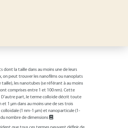
dont la taille dans au moins une de leurs
x, on peut trouver les nanofilms ou nanoplats
ille), les nanotubes (se référant à au moins
 sont comprises entre 1 et 100 nm). Cette
D’autre part, le terme colloïde décrit toute
nm et 1 µm dans au moins une de ses trois
e colloïdale (1 nm-1 µm) et nanoparticule (1-
on du nombre de dimensions
.
évident que tous ces termes peuvent définir de