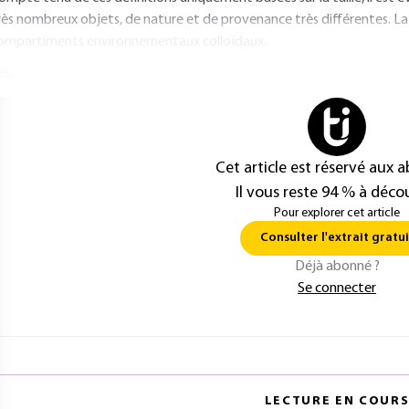
rès nombreux objets, de nature et de provenance très différentes. La
ompartiments environnementaux colloïdaux.
s...
Cet article est réservé aux 
Il vous reste 94 % à décou
Pour explorer cet article
Consulter l'extrait gratui
Déjà abonné ?
Se connecter
LECTURE EN COUR