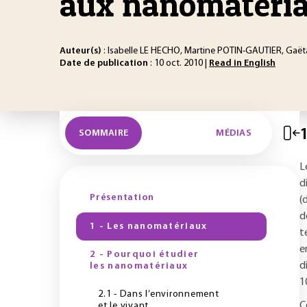
aux nanomatéri
Auteur(s)
: Isabelle LE HECHO, Martine POTIN-GAUTIER, Gaë
Date de publication
: 10 oct. 2010 |
Read in English
1
SOMMAIRE
MÉDIAS
L
d
Présentation
(
d
1 - Les nanomatériaux
t
e
2 - Pourquoi étudier
d
les nanomatériaux
1
2.1 - Dans l’environnement
C
et le vivant