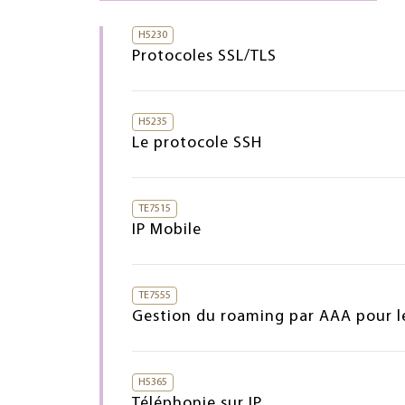
H5230
Protocoles SSL/TLS
H5235
Le protocole SSH
TE7515
IP Mobile
TE7555
Gestion du roaming par AAA pour le
H5365
Téléphonie sur IP