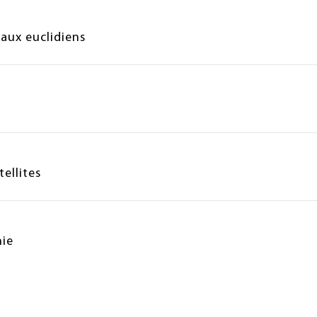
eaux euclidiens
ellites
hie