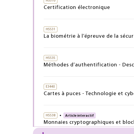
H5510
Certification électronique
H5531
La biométrie à l’épreuve de la sécu
H5535
Méthodes d’authentification - Desc
E3440
Cartes à puces - Technologie et cyb
H5538
Article interactif
Monnaies cryptographiques et block