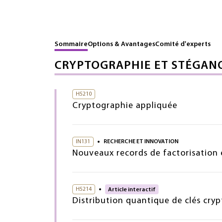
Sommaire
Options & Avantages
Comité d'experts
CRYPTOGRAPHIE ET STÉGAN
H5210
Cryptographie appliquée
IN131
RECHERCHE ET INNOVATION
Nouveaux records de factorisation e
H5214
Article interactif
Distribution quantique de clés cr