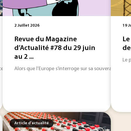
2 Juillet 2026
19 J
Revue du Magazine
Le
d’Actualité #78 du 29 juin
de
au 2 ...
Le 
ce de résilience numérique commence à installer un nouveau
Alors que l’Europe s’interroge sur sa souveraineté nu
Article d'actualité