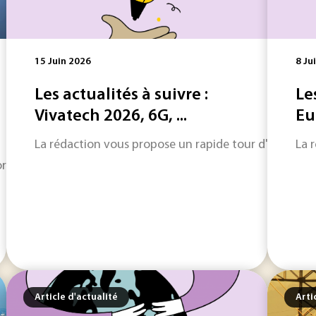
15 Juin 2026
8 Ju
Les actualités à suivre :
Le
Vivatech 2026, 6G, ...
Eu
La rédaction vous propose un rapide tour d'horizon sur
La 
mais dans sa phase la plus délicate, celle de l’usage réel. Pou
Article d'actualité
Arti