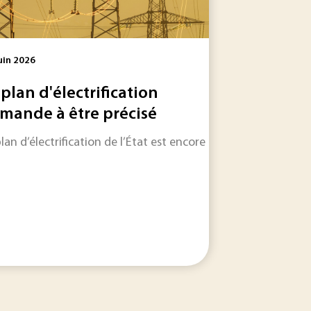
uin 2026
 plan d'électrification
mande à être précisé
plan d’électrification de l’État est encore à préciser sur bi
 langage dans les entreprises. Son effet immédiat semble m
mérique et que les épisodes de chaleur extrême mettent les 