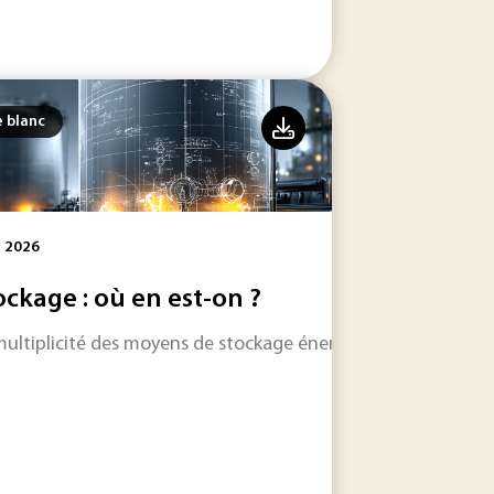
e blanc
l 2026
ockage : où en est-on ?
multiplicité des moyens de stockage énergétique se développ
ment la conception durable