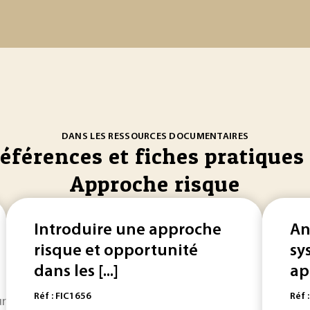
DANS LES RESSOURCES DOCUMENTAIRES
références et fiches pratiques 
Approche risque
Introduire une approche
An
risque et opportunité
sy
dans les [...]
ap
Réf : FIC1656
Réf 
ur une
approche
systématique et contextualisée, intégrant à