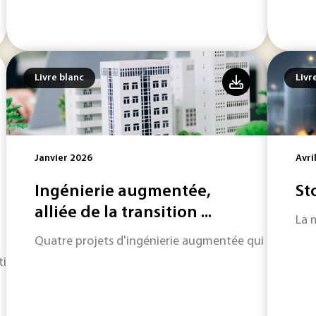
Livre blanc
Livr
Janvier 2026
Avri
Ingénierie augmentée,
St
alliée de la transition ...
La 
Quatre projets d'ingénierie augmentée qui transfor
ition vers une mobilité verte