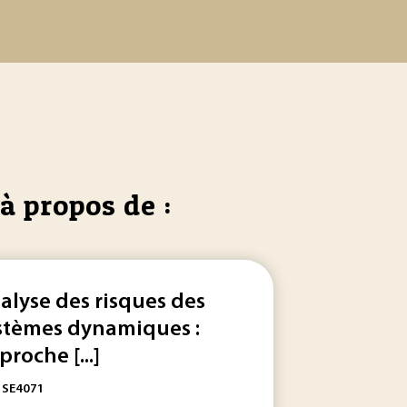
à propos de :
alyse des risques des
stèmes dynamiques :
proche [...]
: SE4071
 la fois... internes et externes de ces processus. C’est une
a