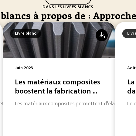
DANS LES LIVRES BLANCS
 blancs à propos de : Approche
Livre blanc
Livr
Juin 2023
Aoû
Les matériaux composites
La
boostent la fabrication ...
da
et la gestion des risques.
Les matériaux composites permettent d'élargir la pal
Le 