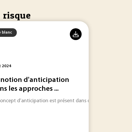
 risque
e blanc
t 2024
 notion d'anticipation
ns les approches ...
ette d'action de l'impression 3D.
concept d’anticipation est présent dans de nombreux système