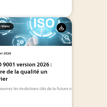
e blanc
let 2026
O 9001 version 2026 :
ire de la qualité un
vier
 lancée par le CDEFI.
 SMI jusqu’aux outils les plus innovants, ce guide répond
ouvrez les évolutions clés de la future norme ISO 9001 (vers