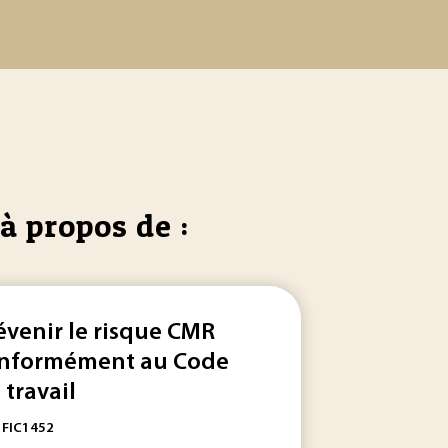
à propos de :
évenir le risque CMR
nformément au Code
 travail
: FIC1452
utilisé comme système de symboles... habilitées à apporter 