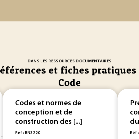
DANS LES RESSOURCES DOCUMENTAIRES
références et fiches pratiques 
Code
Codes et normes de
Pr
conception et de
co
construction des [...]
du
Réf : BN3220
Réf 
... Ce
code
a été établi par la FEFCO et l’ASSCO, pour être 