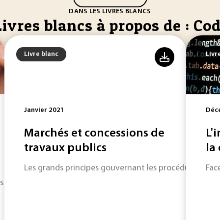
DANS LES LIVRES BLANCS
Livres blancs à propos de : Co
Livre blanc
Livr
Janvier 2021
Déc
Marchés et concessions de
L'
travaux publics
la
Les grands principes gouvernant les procédures de p
Fac
s ces technologies sont déjà en construction