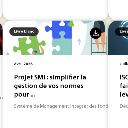
Livre blanc
Livr
Avril 2026
Juil
Projet SMI : simplifier la
IS
gestion de vos normes
fa
pour ...
le
 catégorie Femme Ingénieure lors de l’opération Ingénieuses
Système de Management Intégré : des fondamentaux du
Déc