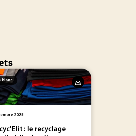
ets
e blanc
tembre 2025
cyc’Elit : le recyclage