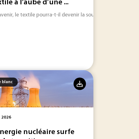
tile à l’aube d’une ...
avenir, le textile pourra-t-il devenir la source principale de
roduction d'énergies renouvelables.
e blanc
l 2026
énergie nucléaire surfe