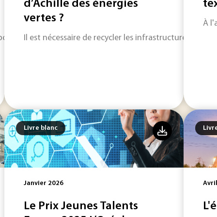
d’Achille des énergies
tex
vertes ?
À l'
pour l'innovation technologique.
Il est nécessaire de recycler les infrastructures de p
Livre blanc
Livr
Janvier 2026
Avri
Le Prix Jeunes Talents
L'