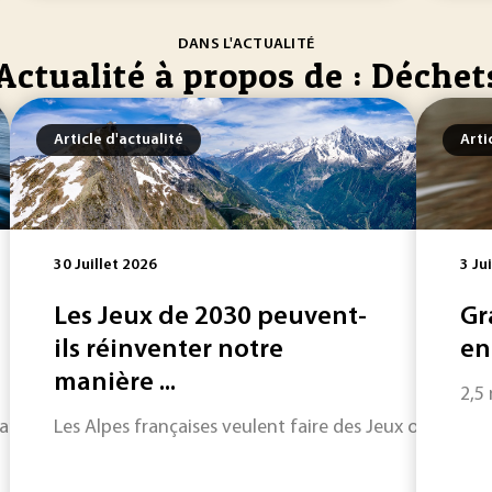
DANS L'ACTUALITÉ
Actualité à propos de : Déchet
Article d'actualité
Arti
30 Juillet 2026
3 Ju
Les Jeux de 2030 peuvent-
Gr
ils réinventer notre
en
manière ...
2,5
nt de la protection des ressources que de la capacité à trai
Les Alpes françaises veulent faire des Jeux olympique