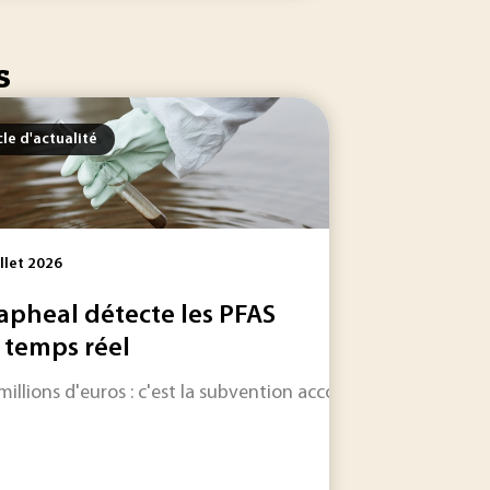
s
cle d'actualité
illet 2026
apheal détecte les PFAS
 temps réel
 millions d'euros : c'est la subvention accordée par l'Union
ter les contaminants déjà présents. Entre usages domestique
s et paralympiques d’hiver de 2030 un laboratoire de sobrié