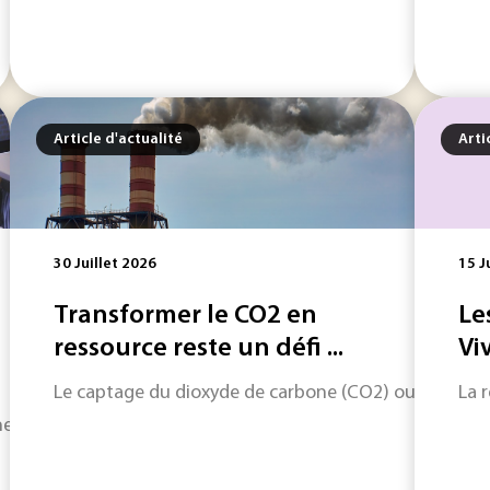
Article d'actualité
Arti
30 Juillet 2026
15 J
Transformer le CO2 en
Le
ressource reste un défi ...
Vi
Le captage du dioxyde de carbone (CO2) ouvre une voi
La 
information toujours plus riche, Techniques de l'Ingénieur 