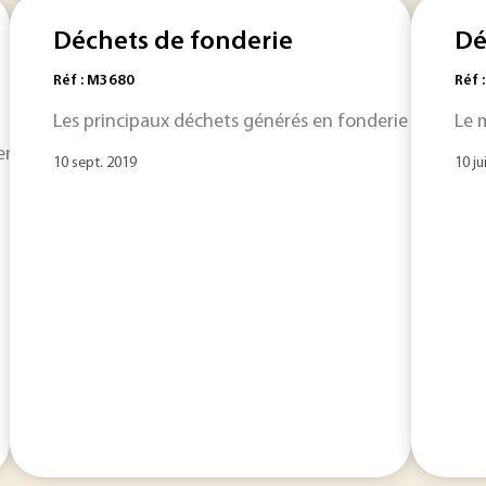
Déchets de fonderie
Dé
Réf : M3680
Réf 
Les principaux déchets générés en fonderie peuvent êtr
Le 
ntation des sites et terres pollués ont été posées dans le mil
10 sept. 2019
10 ju