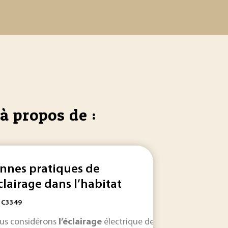
à propos de :
nnes pratiques de
éclairage dans l’habitat
: C3349
néficie d'un
a vie sociale s'en est trouvée... de moyens d'
ous considérons
éclairage
l’éclairage
naturel
électrique de nos logements ve
très satisfaisant. Le risque d
éclairage
natur