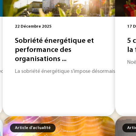
22 Décembre 2025
17 
Sobriété énergétique et
5 
performance des
la
organisations ...
Noë
 technologique met en lumière des avancées majeures en matiè
La sobriété énergétique s’impose désormais comme un 
Article d'actualité
Arti