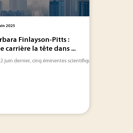
uin 2025
rbara Finlayson-Pitts :
e carrière la tête dans ...
ses solutions existent : installation de brise-soleil et...
12 juin dernier, cinq éminentes scientifiques se sont vu déce
araignée intriguent les scientifiques depuis plusieurs décen