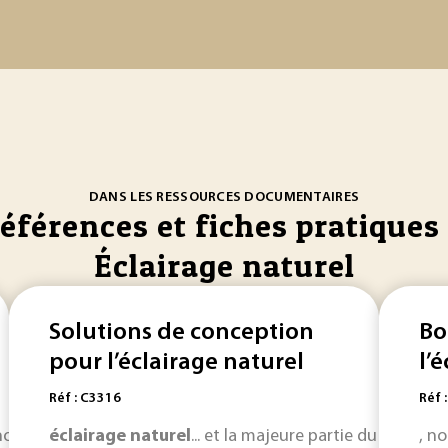
DANS LES RESSOURCES DOCUMENTAIRES
références et fiches pratiques 
Éclairage naturel
Solutions de conception
Bo
pour l’éclairage naturel
l’
Réf : C3316
Réf 
dehors des heures où
éclairage
naturel
l'éclairage
... et la majeure partie du local bé
naturel
est suffisant. Toute l
, n