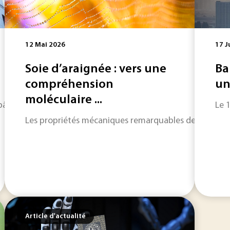
12 Mai 2026
17 J
Soie d’araignée : vers une
Ba
compréhension
un
moléculaire ...
âtiment tout en minimisant son empreinte carbone, de nombreu
Le 
Les propriétés mécaniques remarquables de la soie d’
Article d'actualité