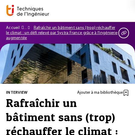
Accueil
Rafraîchir un bâtiment sans (trop) réchauffer
le climat : un défi relevé par Systra France grâce à l’ingénierie
augmentée
INTERVIEW
Ajouter à ma bibliothèque
Rafraîchir un
bâtiment sans (trop)
réchauffer le climat :