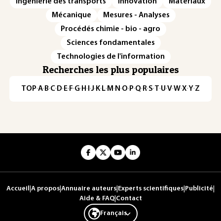
Ingénierie des transports
Innovation
Matériaux
Mécanique
Mesures - Analyses
Procédés chimie - bio - agro
Sciences fondamentales
Technologies de l'information
Recherches les plus populaires
TOP
·
A
·
B
·
C
·
D
·
E
·
F
·
G
·
H
·
I
·
J
·
K
·
L
·
M
·
N
·
O
·
P
·
Q
·
R
·
S
·
T
·
U
·
V
·
W
·
X
·
Y
·
Z
Accueil
|
A propos
|
Annuaire auteurs
|
Experts scientifiques
|
Publicité
|
Aide & FAQ
|
Contact
Français