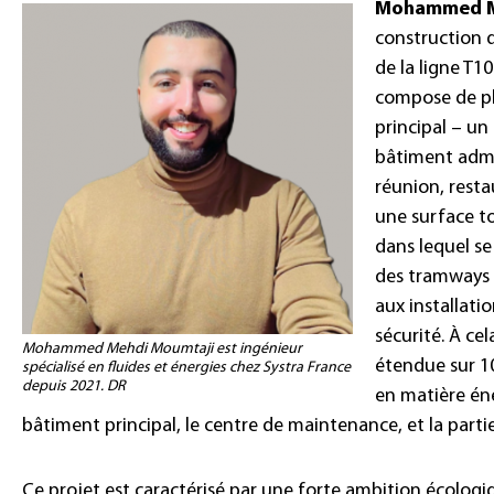
Mohammed M
construction 
de la ligne T1
compose de pl
principal –
un 
bâtiment admin
réunion, rest
une surface to
dans lequel se
des tramways
aux installatio
sécurité. À ce
Mohammed Mehdi Moumtaji est ingénieur
étendue sur 1
spécialisé en fluides et énergies chez Systra France
depuis 2021. DR
en matière én
bâtiment principal, le centre de maintenance, et la partie
Ce projet est caractérisé par une forte ambition écologi