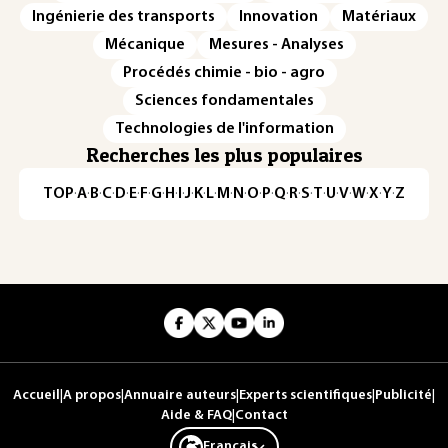
Ingénierie des transports
Innovation
Matériaux
Mécanique
Mesures - Analyses
Procédés chimie - bio - agro
Sciences fondamentales
Technologies de l'information
Recherches les plus populaires
TOP
·
A
·
B
·
C
·
D
·
E
·
F
·
G
·
H
·
I
·
J
·
K
·
L
·
M
·
N
·
O
·
P
·
Q
·
R
·
S
·
T
·
U
·
V
·
W
·
X
·
Y
·
Z
Accueil
|
A propos
|
Annuaire auteurs
|
Experts scientifiques
|
Publicité
|
Aide & FAQ
|
Contact
Français