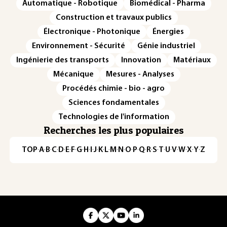
Automatique - Robotique
Biomédical - Pharma
Construction et travaux publics
Électronique - Photonique
Énergies
Environnement - Sécurité
Génie industriel
Ingénierie des transports
Innovation
Matériaux
Mécanique
Mesures - Analyses
Procédés chimie - bio - agro
Sciences fondamentales
Technologies de l'information
Recherches les plus populaires
TOP
·
A
·
B
·
C
·
D
·
E
·
F
·
G
·
H
·
I
·
J
·
K
·
L
·
M
·
N
·
O
·
P
·
Q
·
R
·
S
·
T
·
U
·
V
·
W
·
X
·
Y
·
Z