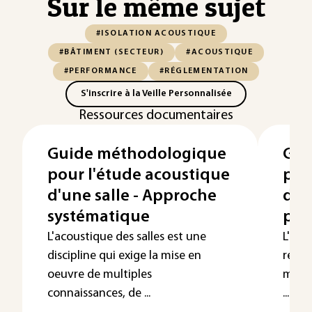
Sur le même sujet
#ISOLATION ACOUSTIQUE
#BÂTIMENT (SECTEUR)
#ACOUSTIQUE
#PERFORMANCE
#RÉGLEMENTATION
S'inscrire à la Veille Personnalisée
Ressources documentaires
Guide méthodologique
Gui
pour l'étude acoustique
pou
d'une salle - Approche
d'u
systématique
par
L'acoustique des salles est une
L'étu
discipline qui exige la mise en
réali
oeuvre de multiples
modèl
connaissances, de ...
...