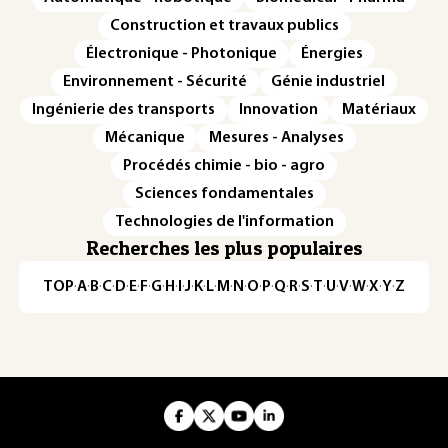
Construction et travaux publics
Électronique - Photonique
Énergies
Environnement - Sécurité
Génie industriel
Ingénierie des transports
Innovation
Matériaux
Mécanique
Mesures - Analyses
Procédés chimie - bio - agro
Sciences fondamentales
Technologies de l'information
Recherches les plus populaires
TOP
·
A
·
B
·
C
·
D
·
E
·
F
·
G
·
H
·
I
·
J
·
K
·
L
·
M
·
N
·
O
·
P
·
Q
·
R
·
S
·
T
·
U
·
V
·
W
·
X
·
Y
·
Z