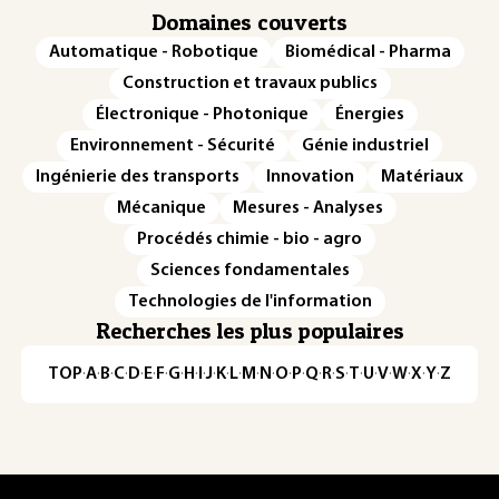
Domaines couverts
Automatique - Robotique
Biomédical - Pharma
Construction et travaux publics
Électronique - Photonique
Énergies
Environnement - Sécurité
Génie industriel
Ingénierie des transports
Innovation
Matériaux
Mécanique
Mesures - Analyses
Procédés chimie - bio - agro
Sciences fondamentales
Technologies de l'information
Recherches les plus populaires
TOP
·
A
·
B
·
C
·
D
·
E
·
F
·
G
·
H
·
I
·
J
·
K
·
L
·
M
·
N
·
O
·
P
·
Q
·
R
·
S
·
T
·
U
·
V
·
W
·
X
·
Y
·
Z