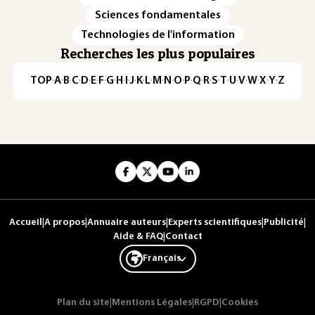
Sciences fondamentales
Technologies de l'information
Recherches les plus populaires
TOP
·
A
·
B
·
C
·
D
·
E
·
F
·
G
·
H
·
I
·
J
·
K
·
L
·
M
·
N
·
O
·
P
·
Q
·
R
·
S
·
T
·
U
·
V
·
W
·
X
·
Y
·
Z
Accueil
|
A propos
|
Annuaire auteurs
|
Experts scientifiques
|
Publicité
|
Aide & FAQ
|
Contact
Français
Plan du site
|
Mentions Légales
|
RGPD
|
Cookies