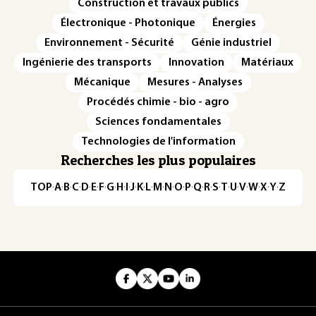
Construction et travaux publics
Électronique - Photonique
Énergies
Environnement - Sécurité
Génie industriel
Ingénierie des transports
Innovation
Matériaux
Mécanique
Mesures - Analyses
Procédés chimie - bio - agro
Sciences fondamentales
Technologies de l'information
Recherches les plus populaires
TOP
·
A
·
B
·
C
·
D
·
E
·
F
·
G
·
H
·
I
·
J
·
K
·
L
·
M
·
N
·
O
·
P
·
Q
·
R
·
S
·
T
·
U
·
V
·
W
·
X
·
Y
·
Z