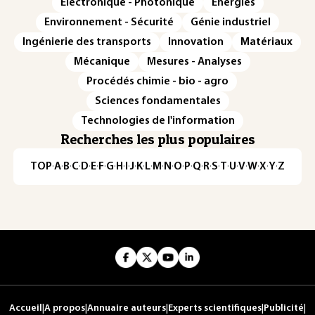
Électronique - Photonique
Énergies
Environnement - Sécurité
Génie industriel
Ingénierie des transports
Innovation
Matériaux
Mécanique
Mesures - Analyses
Procédés chimie - bio - agro
Sciences fondamentales
Technologies de l'information
Recherches les plus populaires
TOP
·
A
·
B
·
C
·
D
·
E
·
F
·
G
·
H
·
I
·
J
·
K
·
L
·
M
·
N
·
O
·
P
·
Q
·
R
·
S
·
T
·
U
·
V
·
W
·
X
·
Y
·
Z
Accueil
|
A propos
|
Annuaire auteurs
|
Experts scientifiques
|
Publicité
|