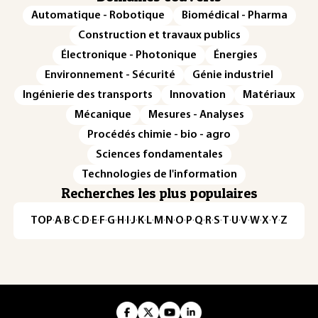
Automatique - Robotique
Biomédical - Pharma
Construction et travaux publics
Électronique - Photonique
Énergies
Environnement - Sécurité
Génie industriel
Ingénierie des transports
Innovation
Matériaux
Mécanique
Mesures - Analyses
Procédés chimie - bio - agro
Sciences fondamentales
Technologies de l'information
Recherches les plus populaires
TOP
·
A
·
B
·
C
·
D
·
E
·
F
·
G
·
H
·
I
·
J
·
K
·
L
·
M
·
N
·
O
·
P
·
Q
·
R
·
S
·
T
·
U
·
V
·
W
·
X
·
Y
·
Z