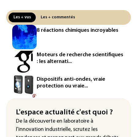
Puces et solaire: les Etats-Unis taxent
un matériau clé dominé par la Chine
Les + vus
Les + commentés
Les Etats-Unis veulent contrôler la
8 réactions chimiques incroyables
production d'un composant des
semiconducteurs et panneaux solaires
Washington étend le contrôle des
Moteurs de recherche scientifiques
réseaux sociaux des étrangers
: les alternati...
demandeurs de visas
Rugby: le Stade français victime d'une
Dispositifs anti-ondes, vraie
cyberattaque
protection ou vraie...
Enquête ouverte après la fuite des
données de 300.000 clients
d'Intermarché
L'espace actualité c'est quoi ?
De la découverte en laboratoire à
La Slovaquie enregistre un record
l'innovation industrielle, scrutez les
absolu de 42,2°C (services
météorologiques)