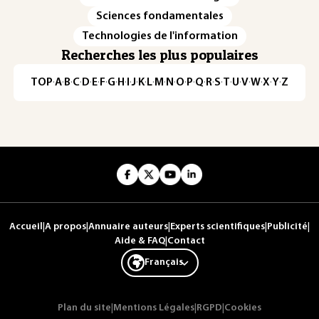
Sciences fondamentales
Technologies de l'information
Recherches les plus populaires
TOP
·
A
·
B
·
C
·
D
·
E
·
F
·
G
·
H
·
I
·
J
·
K
·
L
·
M
·
N
·
O
·
P
·
Q
·
R
·
S
·
T
·
U
·
V
·
W
·
X
·
Y
·
Z
Accueil
|
A propos
|
Annuaire auteurs
|
Experts scientifiques
|
Publicité
|
Aide & FAQ
|
Contact
Français
Plan du site
|
Mentions Légales
|
RGPD
|
Cookies