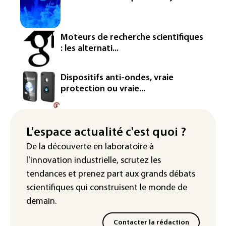
France ouvre la voie à leur
homologation
Iris³: Eutelsat investira 3,4 milliards
Moteurs de recherche scientifiques
d'euros dans la future constellation
: les alternati...
européenne
Le magazine VSD racheté par
Dispositifs anti-ondes, vraie
l'entrepreneur Vianney d'Alançon
protection ou vraie...
La production française de maïs
attendue au plus bas depuis 1980
L'espace actualité c'est quoi ?
"Retour en force" progressif de la
De la découverte en laboratoire à
chaleur dans les prochains jours en
l'innovation industrielle, scrutez les
France
tendances
et prenez part aux
grands débats
scientifiques
qui construisent le monde de
demain.
Contacter la rédaction