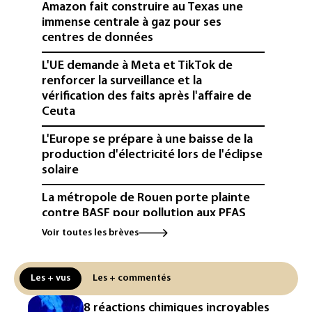
Amazon fait construire au Texas une
immense centrale à gaz pour ses
centres de données
L'UE demande à Meta et TikTok de
renforcer la surveillance et la
vérification des faits après l'affaire de
Ceuta
L'Europe se prépare à une baisse de la
production d'électricité lors de l'éclipse
solaire
La métropole de Rouen porte plainte
contre BASF pour pollution aux PFAS
Voir toutes les brèves
Canicule: à l'arrêt depuis fin juillet, la
centrale de Golfech reconnectée au
réseau
Les + vus
Les + commentés
Véhicules de livraison autonomes: la
8 réactions chimiques incroyables