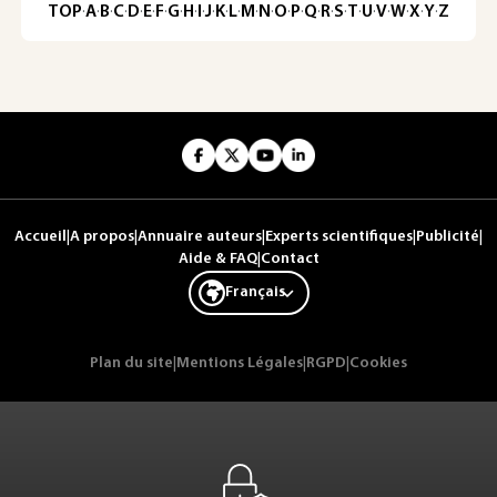
TOP
·
A
·
B
·
C
·
D
·
E
·
F
·
G
·
H
·
I
·
J
·
K
·
L
·
M
·
N
·
O
·
P
·
Q
·
R
·
S
·
T
·
U
·
V
·
W
·
X
·
Y
·
Z
Accueil
|
A propos
|
Annuaire auteurs
|
Experts scientifiques
|
Publicité
|
Aide & FAQ
|
Contact
Français
Plan du site
|
Mentions Légales
|
RGPD
|
Cookies