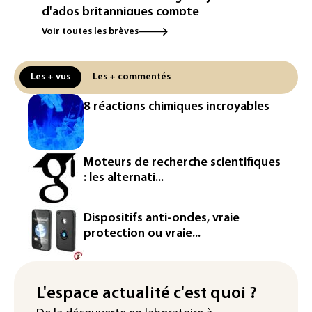
d'ados britanniques compte
contourner le couvre-feu (sondage)
Voir toutes les brèves
Puces et solaire: les Etats-Unis taxent
un matériau clé dominé par la Chine
Les + vus
Les + commentés
Les Etats-Unis veulent contrôler la
8 réactions chimiques incroyables
production d'un composant des
semiconducteurs et panneaux solaires
Washington étend le contrôle des
Moteurs de recherche scientifiques
réseaux sociaux des étrangers
: les alternati...
demandeurs de visas
Rugby: le Stade français victime d'une
Dispositifs anti-ondes, vraie
cyberattaque
protection ou vraie...
Enquête ouverte après la fuite des
données de 300.000 clients
d'Intermarché
L'espace actualité c'est quoi ?