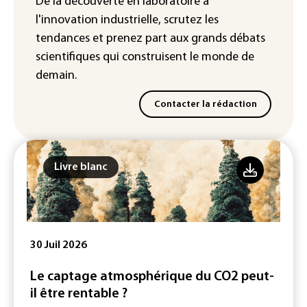
De la découverte en laboratoire à
La Slovaquie enregistre un record
l'innovation industrielle, scrutez les
absolu de 42,2°C (services
météorologiques)
tendances
et prenez part aux
grands débats
scientifiques
qui construisent le monde de
demain.
Contacter la rédaction
Livre blanc
30 Juil 2026
Le captage atmosphérique du CO2 peut-
il être rentable ?