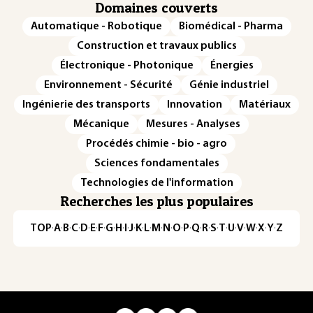
Domaines couverts
Automatique - Robotique
Biomédical - Pharma
Construction et travaux publics
Électronique - Photonique
Énergies
Environnement - Sécurité
Génie industriel
Ingénierie des transports
Innovation
Matériaux
Mécanique
Mesures - Analyses
Procédés chimie - bio - agro
Sciences fondamentales
Technologies de l'information
Recherches les plus populaires
TOP
·
A
·
B
·
C
·
D
·
E
·
F
·
G
·
H
·
I
·
J
·
K
·
L
·
M
·
N
·
O
·
P
·
Q
·
R
·
S
·
T
·
U
·
V
·
W
·
X
·
Y
·
Z