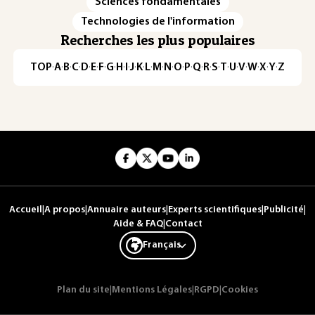
Sciences fondamentales
Technologies de l'information
Recherches les plus populaires
TOP
·
A
·
B
·
C
·
D
·
E
·
F
·
G
·
H
·
I
·
J
·
K
·
L
·
M
·
N
·
O
·
P
·
Q
·
R
·
S
·
T
·
U
·
V
·
W
·
X
·
Y
·
Z
Accueil
|
A propos
|
Annuaire auteurs
|
Experts scientifiques
|
Publicité
|
Aide & FAQ
|
Contact
Français
Plan du site
|
Mentions Légales
|
RGPD
|
Cookies