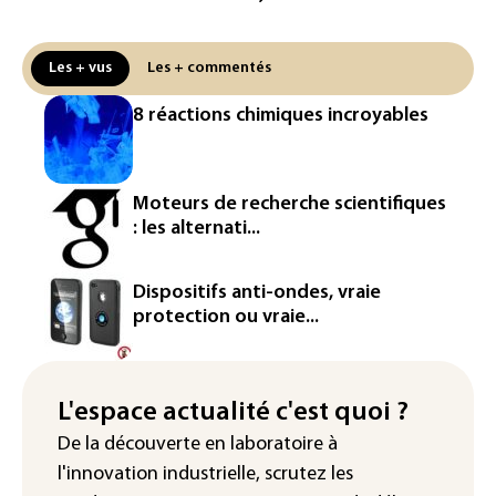
Puces et solaire: les Etats-Unis taxent
un matériau clé dominé par la Chine
Les + vus
Les + commentés
Les Etats-Unis veulent contrôler la
8 réactions chimiques incroyables
production d'un composant des
semiconducteurs et panneaux solaires
Washington étend le contrôle des
Moteurs de recherche scientifiques
réseaux sociaux des étrangers
: les alternati...
demandeurs de visas
Rugby: le Stade français victime d'une
Dispositifs anti-ondes, vraie
cyberattaque
protection ou vraie...
Enquête ouverte après la fuite des
données de 300.000 clients
d'Intermarché
L'espace actualité c'est quoi ?
De la découverte en laboratoire à
La Slovaquie enregistre un record
l'innovation industrielle, scrutez les
absolu de 42,2°C (services