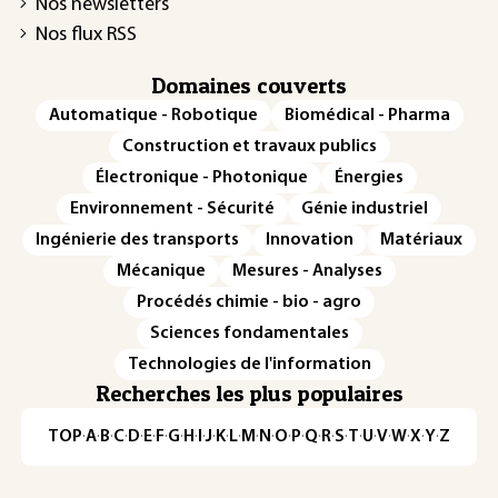
Nos newsletters
Nos flux RSS
Domaines couverts
Automatique - Robotique
Biomédical - Pharma
Construction et travaux publics
Électronique - Photonique
Énergies
Environnement - Sécurité
Génie industriel
Ingénierie des transports
Innovation
Matériaux
Mécanique
Mesures - Analyses
Procédés chimie - bio - agro
Sciences fondamentales
Technologies de l'information
Recherches les plus populaires
TOP
·
A
·
B
·
C
·
D
·
E
·
F
·
G
·
H
·
I
·
J
·
K
·
L
·
M
·
N
·
O
·
P
·
Q
·
R
·
S
·
T
·
U
·
V
·
W
·
X
·
Y
·
Z