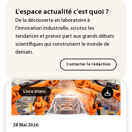
France : prison avec sursis et
L'espace actualité c'est quoi ?
"bannissement numérique" pour deux
De la découverte en laboratoire à
streamers jugés pour des violences et
l'innovation industrielle, scrutez les
humiliations en ligne
tendances
et prenez part aux
grands débats
scientifiques
qui construisent le monde de
demain.
Contacter la rédaction
Livre blanc
28 Mai 2026