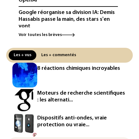
OpenAI
Google réorganise sa division IA: Demis
Hassabis passe la main, des stars s'en
vont
Voir toutes les brèves
Colombie: un bébé hippopotame
descendant de la colonie d'Escobar
meurt malgré les soins
Les + vus
Les + commentés
Éclipse: une baisse temporaire de la
8 réactions chimiques incroyables
production d'électricité solaire
attendue en Europe
L'Autriche bat son record absolu de
Moteurs de recherche scientifiques
chaleur pour le deuxième jour d'affilée
: les alternati...
Inde : Meta sommé de s'excuser après
le retrait d'une vidéo de Modi
Dispositifs anti-ondes, vraie
protection ou vraie...
La défense, voie de diversification pour
un secteur automobile à la peine