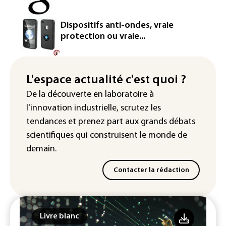
européenne
Le magazine VSD racheté par
Dispositifs anti-ondes, vraie
l'entrepreneur Vianney d'Alançon
protection ou vraie...
La production française de maïs
attendue au plus bas depuis 1980
L'espace actualité c'est quoi ?
"Retour en force" progressif de la
De la découverte en laboratoire à
chaleur dans les prochains jours en
l'innovation industrielle, scrutez les
France
tendances
et prenez part aux
grands débats
scientifiques
qui construisent le monde de
demain.
Contacter la rédaction
Livre blanc