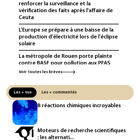
renforcer la surveillance et la
vérification des faits après l'affaire de
Ceuta
L'Europe se prépare à une baisse de la
production d'électricité lors de l'éclipse
solaire
La métropole de Rouen porte plainte
contre BASF pour pollution aux PFAS
Voir toutes les brèves
Canicule: à l'arrêt depuis fin juillet, la
centrale de Golfech reconnectée au
réseau
Les + vus
Les + commentés
Véhicules de livraison autonomes: la
8 réactions chimiques incroyables
France ouvre la voie à leur
homologation
Iris³: Eutelsat investira 3,4 milliards
Moteurs de recherche scientifiques
d'euros dans la future constellation
: les alternati...