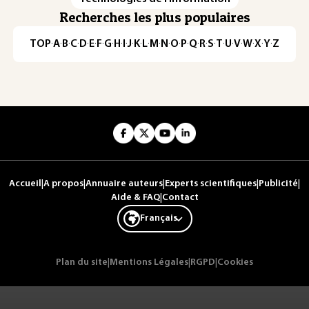
Recherches les plus populaires
TOP
·
A
·
B
·
C
·
D
·
E
·
F
·
G
·
H
·
I
·
J
·
K
·
L
·
M
·
N
·
O
·
P
·
Q
·
R
·
S
·
T
·
U
·
V
·
W
·
X
·
Y
·
Z
Accueil
|
A propos
|
Annuaire auteurs
|
Experts scientifiques
|
Publicité
|
Aide & FAQ
|
Contact
Français
Plan du site
|
Mentions Légales
|
RGPD
|
Cookies