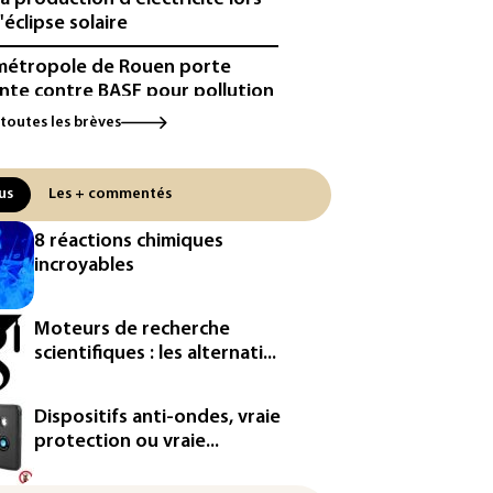
'éclipse solaire
métropole de Rouen porte
inte contre BASF pour pollution
 PFAS
 toutes les brèves
cule: à l'arrêt depuis fin juillet,
centrale de Golfech reconnectée
us
Les + commentés
réseau
8 réactions chimiques
icules de livraison autonomes:
incroyables
France ouvre la voie à leur
ologation
Moteurs de recherche
³: Eutelsat investira 3,4 milliards
scientifiques : les alternati...
uros dans la future
stellation européenne
Dispositifs anti-ondes, vraie
magazine VSD racheté par
protection ou vraie...
ntrepreneur Vianney d'Alançon