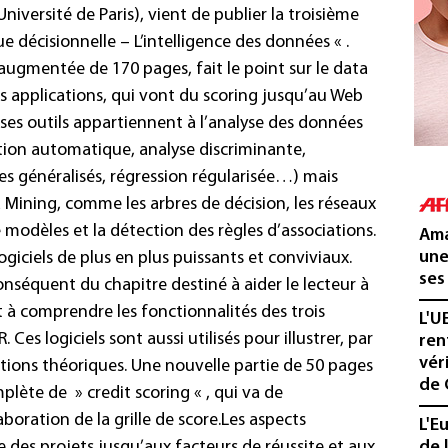
’Université de Paris), vient de publier la troisième
e décisionnelle – L’intelligence des données « .
 augmentée de 170 pages, fait le point sur le data
es applications, qui vont du scoring jusqu’au Web
ses outils appartiennent à l’analyse des données
ication automatique, analyse discriminante,
res généralisés, régression régularisée…) mais
a Mining, comme les arbres de décision, les réseaux
 modèles et la détection des règles d’associations.
Ama
une
ogiciels de plus en plus puissants et conviviaux.
ses
nséquent du chapitre destiné à aider le lecteur à
 et à comprendre les fonctionnalités des trois
L'U
. Ces logiciels sont aussi utilisés pour illustrer, par
ren
vér
ions théoriques. Une nouvelle partie de 50 pages
de 
mplète de »
credit scoring
« , qui va de
boration de la grille de score.
Les aspects
L'E
des projets jusqu’aux facteurs de réussite et aux
de 