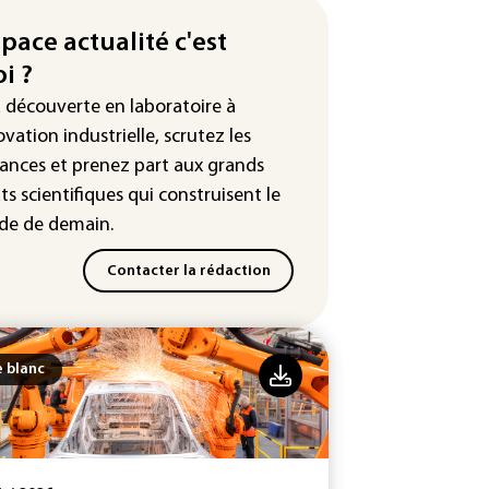
production française de maïs
endue au plus bas depuis 1980
space actualité c'est
i ?
tour en force" progressif de la
leur dans les prochains jours en
a découverte en laboratoire à
nce
ovation industrielle, scrutez les
ances
et prenez part aux
grands
ts scientifiques
qui construisent le
e de demain.
Contacter la rédaction
e blanc