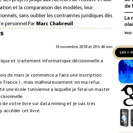
de l
luation et la comparaison des modèles, leur
ionnels, sans oublier les contraintes juridiques dès
La 
re personnel.
Par
Marc Chabreuil
pla
es
aux
Voir
Cani
16 novembre 2018 at 20 h 46 min
la 
Les + v
au 
tique et traitement informatique décisionnelle a
Véh
la 
mois de mars je commence a faire une inscription
hom
 France ) , mais malheureusement on ma refus.
e une école tunisienne a laquelle je ferai un master
Iris
cisionnelle.
d'e
 de votre livre sur data mining et je suis très
con
 accéder cet livre.
Le 
l'e