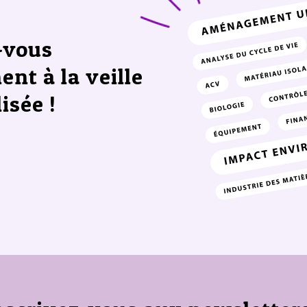
-vous
ent à la veille
isée !