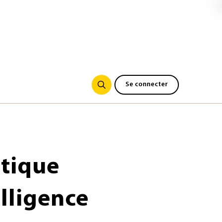
Se connecter
stique
elligence