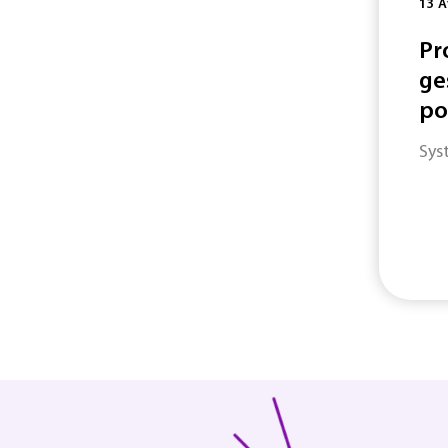
13 A
Pr
ge
po
Sys