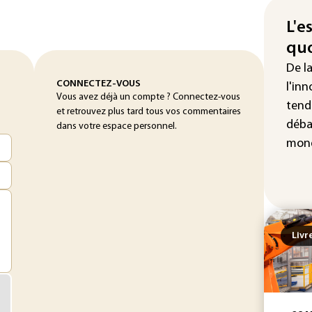
La 
att
L'e
quo
"Re
cha
De l
Fra
CONNECTEZ-VOUS
l'inn
Vous avez déjà un compte ? Connectez-vous
tend
et retrouvez plus tard tous vos commentaires
déba
dans votre espace personnel.
mond
Livr