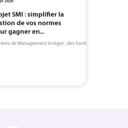
vr 2026
ojet SMI : simplifier la
stion de vos normes
ur gagner en...
tème de Management Intégré : des fondamentaux du SMI jusqu