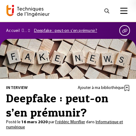
Accueil
Deepfake : peut-on s’en prémunir?
INTERVIEW
Ajouter à ma bibliothèque
Deepfake : peut-on
s’en prémunir?
Posté le
16 mars 2020
par
Frédéric Monflier
dans
Informatique et
numérique