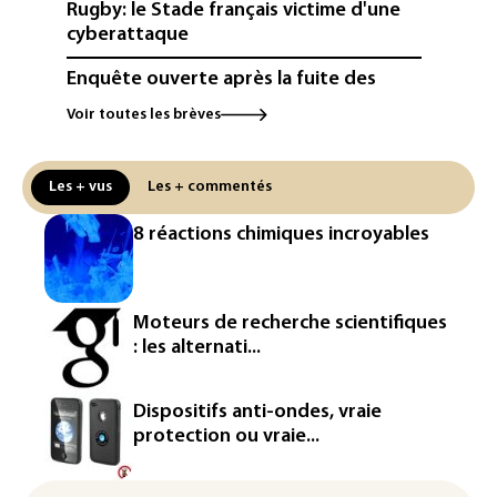
Rugby: le Stade français victime d'une
cyberattaque
Enquête ouverte après la fuite des
données de 300.000 clients
Voir toutes les brèves
d'Intermarché
La Slovaquie enregistre un record
Les + vus
Les + commentés
absolu de 42,2°C (services
météorologiques)
8 réactions chimiques incroyables
Paris : une trentaine de membres d'un
canal Telegram masculiniste convoqués
devant la justice
Moteurs de recherche scientifiques
: les alternati...
Jeux vidéo: le très attendu "GTA VI"
promet d'en dévoiler plus sur Netflix le
27 août
Dispositifs anti-ondes, vraie
protection ou vraie...
Dans les entrailles de Paris, un chantier
ferroviaire hors norme pour revitaliser