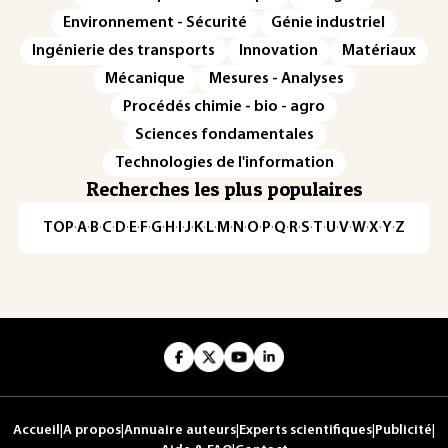
Environnement - Sécurité
Génie industriel
Ingénierie des transports
Innovation
Matériaux
Mécanique
Mesures - Analyses
Procédés chimie - bio - agro
Sciences fondamentales
Technologies de l'information
Recherches les plus populaires
TOP
·
A
·
B
·
C
·
D
·
E
·
F
·
G
·
H
·
I
·
J
·
K
·
L
·
M
·
N
·
O
·
P
·
Q
·
R
·
S
·
T
·
U
·
V
·
W
·
X
·
Y
·
Z
Accueil
|
A propos
|
Annuaire auteurs
|
Experts scientifiques
|
Publicité
|