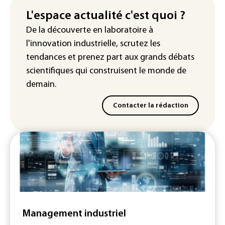
les rails du RER
L'espace actualité c'est quoi ?
Meta se lance sur le marché des logiciels
De la découverte en laboratoire à
écrits par l'IA, dominé par Anthropic et
l'innovation industrielle, scrutez les
OpenAI
tendances
et prenez part aux
grands débats
scientifiques
qui construisent le monde de
demain.
Contacter la rédaction
Management industriel