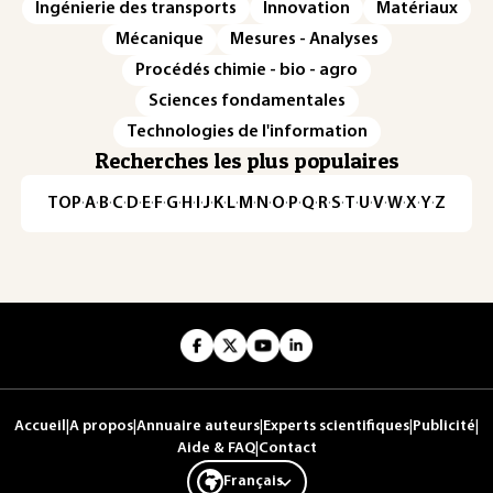
Ingénierie des transports
Innovation
Matériaux
Mécanique
Mesures - Analyses
Procédés chimie - bio - agro
Sciences fondamentales
Technologies de l'information
Recherches les plus populaires
TOP
·
A
·
B
·
C
·
D
·
E
·
F
·
G
·
H
·
I
·
J
·
K
·
L
·
M
·
N
·
O
·
P
·
Q
·
R
·
S
·
T
·
U
·
V
·
W
·
X
·
Y
·
Z
Accueil
|
A propos
|
Annuaire auteurs
|
Experts scientifiques
|
Publicité
|
Aide & FAQ
|
Contact
Français