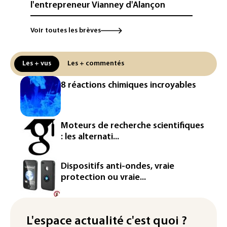
l'entrepreneur Vianney d'Alançon
La production française de maïs
Voir toutes les brèves
attendue au plus bas depuis 1980
La métropole de Rouen porte plainte
Les + vus
Les + commentés
contre BASF pour pollution aux PFAS
8 réactions chimiques incroyables
"Retour en force" progressif de la
chaleur dans les prochains jours en
France
Moteurs de recherche scientifiques
L'Arabie saoudite, le Pakistan et la
: les alternati...
Turquie ont signé un accord de défense
Le Sri Lanka bloque près de 100
Dispositifs anti-ondes, vraie
nouveaux sites de paris en ligne non
protection ou vraie...
autorisés
Petrobras: le bénéfice net double au 2e
trimestre 2026, avec la hausse des prix
L'espace actualité c'est quoi ?