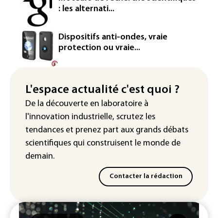
contre BASF pour pollution aux PFAS
: les alternati...
Canicule: à l'arrêt depuis fin juillet, la
centrale de Golfech reconnectée au
Dispositifs anti-ondes, vraie
réseau
protection ou vraie...
Véhicules de livraison autonomes: la
France ouvre la voie à leur
homologation
L'espace actualité c'est quoi ?
De la découverte en laboratoire à
Iris³: Eutelsat investira 3,4 milliards
l'innovation industrielle, scrutez les
d'euros dans la future constellation
européenne
tendances
et prenez part aux
grands débats
scientifiques
qui construisent le monde de
demain.
Contacter la rédaction