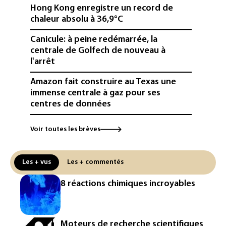
Hong Kong enregistre un record de
chaleur absolu à 36,9°C
Canicule: à peine redémarrée, la
centrale de Golfech de nouveau à
l'arrêt
Amazon fait construire au Texas une
immense centrale à gaz pour ses
centres de données
L'UE demande à Meta et TikTok de
Voir toutes les brèves
renforcer la surveillance et la
vérification des faits après l'affaire de
Ceuta
Les + vus
Les + commentés
L'Europe se prépare à une baisse de la
8 réactions chimiques incroyables
production d'électricité lors de l'éclipse
solaire
La métropole de Rouen porte plainte
Moteurs de recherche scientifiques