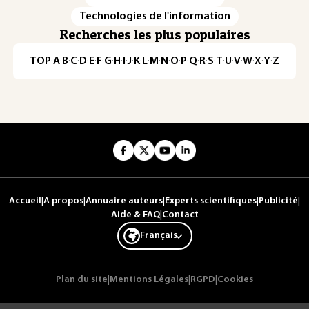
Technologies de l'information
Recherches les plus populaires
TOP
·
A
·
B
·
C
·
D
·
E
·
F
·
G
·
H
·
I
·
J
·
K
·
L
·
M
·
N
·
O
·
P
·
Q
·
R
·
S
·
T
·
U
·
V
·
W
·
X
·
Y
·
Z
Accueil
|
A propos
|
Annuaire auteurs
|
Experts scientifiques
|
Publicité
|
Aide & FAQ
|
Contact
Français
Plan du site
|
Mentions Légales
|
RGPD
|
Cookies