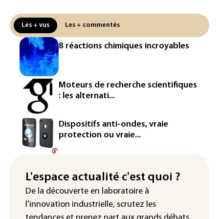
La production française de maïs
Les + vus
Les + commentés
attendue au plus bas depuis 1980
8 réactions chimiques incroyables
"Retour en force" progressif de la
chaleur dans les prochains jours en
France
Moteurs de recherche scientifiques
L'Arabie saoudite, le Pakistan et la
: les alternati...
Turquie ont signé un accord de défense
Le Sri Lanka bloque près de 100
Dispositifs anti-ondes, vraie
nouveaux sites de paris en ligne non
protection ou vraie...
autorisés
Petrobras: le bénéfice net double au 2e
trimestre 2026, avec la hausse des prix
L'espace actualité c'est quoi ?
du pétrole
De la découverte en laboratoire à
l'innovation industrielle, scrutez les
tendances
et prenez part aux
grands débats