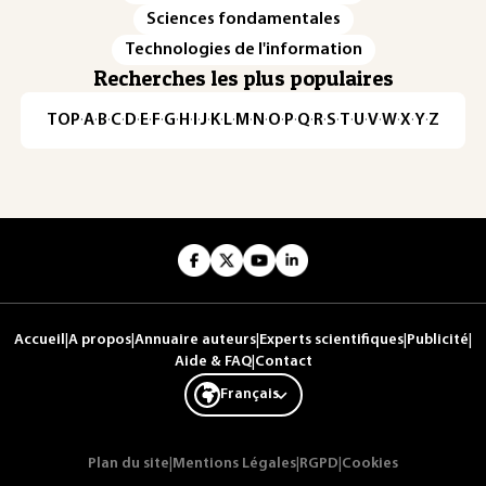
Sciences fondamentales
Technologies de l'information
Recherches les plus populaires
TOP
·
A
·
B
·
C
·
D
·
E
·
F
·
G
·
H
·
I
·
J
·
K
·
L
·
M
·
N
·
O
·
P
·
Q
·
R
·
S
·
T
·
U
·
V
·
W
·
X
·
Y
·
Z
Accueil
|
A propos
|
Annuaire auteurs
|
Experts scientifiques
|
Publicité
|
Aide & FAQ
|
Contact
Français
Plan du site
|
Mentions Légales
|
RGPD
|
Cookies