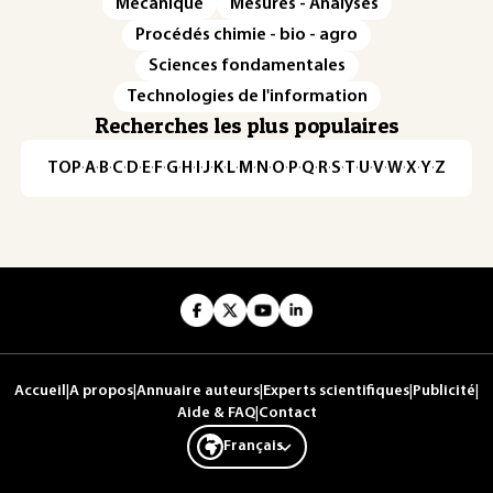
Mécanique
Mesures - Analyses
Procédés chimie - bio - agro
Sciences fondamentales
Technologies de l'information
Recherches les plus populaires
TOP
·
A
·
B
·
C
·
D
·
E
·
F
·
G
·
H
·
I
·
J
·
K
·
L
·
M
·
N
·
O
·
P
·
Q
·
R
·
S
·
T
·
U
·
V
·
W
·
X
·
Y
·
Z
Accueil
|
A propos
|
Annuaire auteurs
|
Experts scientifiques
|
Publicité
|
Aide & FAQ
|
Contact
Français