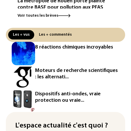
La métropole de Rouen porte plainte
contre BASF pour pollution aux PFAS
Voir toutes les brèves
Canicule: à l'arrêt depuis fin juillet, la
centrale de Golfech reconnectée au
réseau
Les + vus
Les + commentés
Véhicules de livraison autonomes: la
8 réactions chimiques incroyables
France ouvre la voie à leur
homologation
Iris³: Eutelsat investira 3,4 milliards
Moteurs de recherche scientifiques
d'euros dans la future constellation
: les alternati...
européenne
Le magazine VSD racheté par
Dispositifs anti-ondes, vraie
l'entrepreneur Vianney d'Alançon
protection ou vraie...
La production française de maïs
attendue au plus bas depuis 1980
L'espace actualité c'est quoi ?
"Retour en force" progressif de la