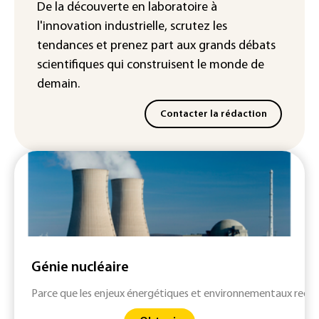
De la découverte en laboratoire à
chaleur dans les prochains jours en
l'innovation industrielle, scrutez les
France
tendances
et prenez part aux
grands débats
scientifiques
qui construisent le monde de
demain.
Contacter la rédaction
Génie nucléaire
Parce que les enjeux énergétiques et environnementaux requi