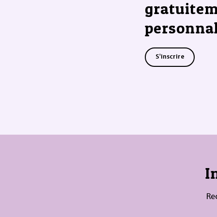
gratuitem
personnal
S'inscrire
I
Re