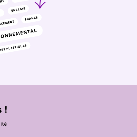
 !
ité