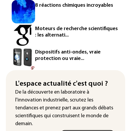
L'Europe se prépare à une baisse de la
8 réactions chimiques incroyables
production d'électricité lors de l'éclipse
solaire
La métropole de Rouen porte plainte
Moteurs de recherche scientifiques
contre BASF pour pollution aux PFAS
: les alternati...
Canicule: à l'arrêt depuis fin juillet, la
centrale de Golfech reconnectée au
Dispositifs anti-ondes, vraie
réseau
protection ou vraie...
Véhicules de livraison autonomes: la
France ouvre la voie à leur
homologation
L'espace actualité c'est quoi ?
De la découverte en laboratoire à
Iris³: Eutelsat investira 3,4 milliards
l'innovation industrielle, scrutez les
d'euros dans la future constellation
européenne
tendances
et prenez part aux
grands débats
scientifiques
qui construisent le monde de
demain.