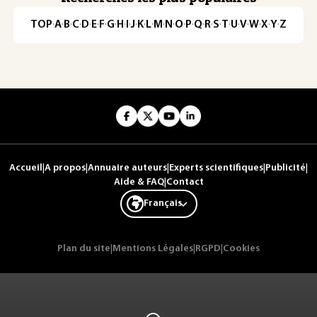
TOP
·
A
·
B
·
C
·
D
·
E
·
F
·
G
·
H
·
I
·
J
·
K
·
L
·
M
·
N
·
O
·
P
·
Q
·
R
·
S
·
T
·
U
·
V
·
W
·
X
·
Y
·
Z
Accueil
|
A propos
|
Annuaire auteurs
|
Experts scientifiques
|
Publicité
|
Aide & FAQ
|
Contact
Français
Plan du site
|
Mentions Légales
|
RGPD
|
Cookies