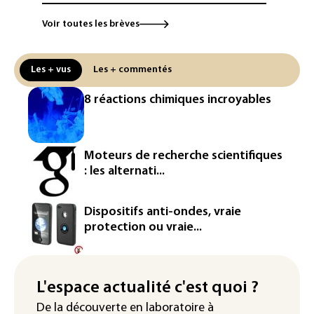
Le magazine VSD racheté par
Voir toutes les brèves
l'entrepreneur Vianney d'Alançon
La production française de maïs
Les + vus
Les + commentés
attendue au plus bas depuis 1980
8 réactions chimiques incroyables
"Retour en force" progressif de la
chaleur dans les prochains jours en
France
Moteurs de recherche scientifiques
L'Arabie saoudite, le Pakistan et la
: les alternati...
Turquie ont signé un accord de défense
Le Sri Lanka bloque près de 100
Dispositifs anti-ondes, vraie
nouveaux sites de paris en ligne non
protection ou vraie...
autorisés
Petrobras: le bénéfice net double au 2e
trimestre 2026, avec la hausse des prix
L'espace actualité c'est quoi ?
du pétrole
De la découverte en laboratoire à