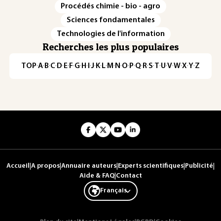
Procédés chimie - bio - agro
Sciences fondamentales
Technologies de l'information
Recherches les plus populaires
TOP
·
A
·
B
·
C
·
D
·
E
·
F
·
G
·
H
·
I
·
J
·
K
·
L
·
M
·
N
·
O
·
P
·
Q
·
R
·
S
·
T
·
U
·
V
·
W
·
X
·
Y
·
Z
Accueil
|
A propos
|
Annuaire auteurs
|
Experts scientifiques
|
Publicité
|
Aide & FAQ
|
Contact
Français