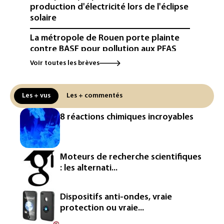
production d'électricité lors de l'éclipse
solaire
La métropole de Rouen porte plainte
contre BASF pour pollution aux PFAS
Voir toutes les brèves
Canicule: à l'arrêt depuis fin juillet, la
centrale de Golfech reconnectée au
réseau
Les + vus
Les + commentés
Véhicules de livraison autonomes: la
8 réactions chimiques incroyables
France ouvre la voie à leur
homologation
Iris³: Eutelsat investira 3,4 milliards
Moteurs de recherche scientifiques
d'euros dans la future constellation
: les alternati...
européenne
Le magazine VSD racheté par
Dispositifs anti-ondes, vraie
l'entrepreneur Vianney d'Alançon
protection ou vraie...