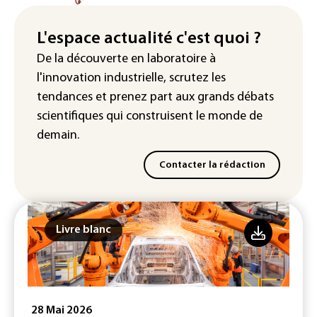
La production française de maïs
attendue au plus bas depuis 1980
L'espace actualité c'est quoi ?
"Retour en force" progressif de la
De la découverte en laboratoire à
chaleur dans les prochains jours en
l'innovation industrielle, scrutez les
France
tendances
et prenez part aux
grands débats
scientifiques
qui construisent le monde de
demain.
Contacter la rédaction
Livre blanc
28 Mai 2026