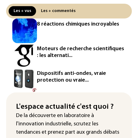
La production française de maïs
Les + vus
Les + commentés
attendue au plus bas depuis 1980
8 réactions chimiques incroyables
"Retour en force" progressif de la
chaleur dans les prochains jours en
France
Moteurs de recherche scientifiques
L'Arabie saoudite, le Pakistan et la
: les alternati...
Turquie ont signé un accord de défense
Le Sri Lanka bloque près de 100
Dispositifs anti-ondes, vraie
nouveaux sites de paris en ligne non
protection ou vraie...
autorisés
Petrobras: le bénéfice net double au 2e
trimestre 2026, avec la hausse des prix
L'espace actualité c'est quoi ?
du pétrole
De la découverte en laboratoire à
l'innovation industrielle, scrutez les
tendances
et prenez part aux
grands débats