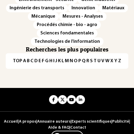
Ingénierie des transports
Innovation
Matériaux
Mécanique
Mesures - Analyses
Procédés chimie - bio - agro
Sciences fondamentales
Technologies de l'information
Recherches les plus populaires
TOP
·
A
·
B
·
C
·
D
·
E
·
F
·
G
·
H
·
I
·
J
·
K
·
L
·
M
·
N
·
O
·
P
·
Q
·
R
·
S
·
T
·
U
·
V
·
W
·
X
·
Y
·
Z
Accueil
|
A propos
|
Annuaire auteurs
|
Experts scientifiques
|
Publicité
|
Aide & FAQ
|
Contact