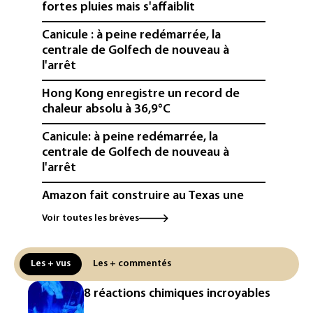
fortes pluies mais s'affaiblit
Canicule : à peine redémarrée, la
centrale de Golfech de nouveau à
l'arrêt
Hong Kong enregistre un record de
chaleur absolu à 36,9°C
Canicule: à peine redémarrée, la
centrale de Golfech de nouveau à
l'arrêt
Amazon fait construire au Texas une
immense centrale à gaz pour ses
Voir toutes les brèves
centres de données
L'UE demande à Meta et TikTok de
Les + vus
Les + commentés
renforcer la surveillance et la
vérification des faits après l'affaire de
8 réactions chimiques incroyables
Ceuta