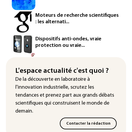
L'Europe se prépare à une baisse de la
production d'électricité lors de l'éclipse
Moteurs de recherche scientifiques
solaire
: les alternati...
La métropole de Rouen porte plainte
contre BASF pour pollution aux PFAS
Dispositifs anti-ondes, vraie
protection ou vraie...
Canicule: à l'arrêt depuis fin juillet, la
centrale de Golfech reconnectée au
réseau
L'espace actualité c'est quoi ?
Véhicules de livraison autonomes: la
De la découverte en laboratoire à
France ouvre la voie à leur
l'innovation industrielle, scrutez les
homologation
tendances
et prenez part aux
grands débats
scientifiques
qui construisent le monde de
demain.
Contacter la rédaction