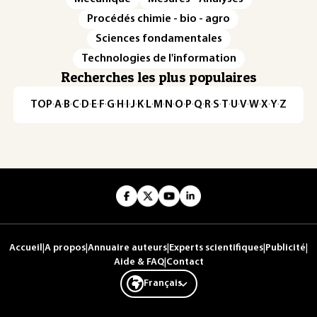
Procédés chimie - bio - agro
Sciences fondamentales
Technologies de l'information
Recherches les plus populaires
TOP
·
A
·
B
·
C
·
D
·
E
·
F
·
G
·
H
·
I
·
J
·
K
·
L
·
M
·
N
·
O
·
P
·
Q
·
R
·
S
·
T
·
U
·
V
·
W
·
X
·
Y
·
Z
Accueil
|
A propos
|
Annuaire auteurs
|
Experts scientifiques
|
Publicité
|
Aide & FAQ
|
Contact
Français