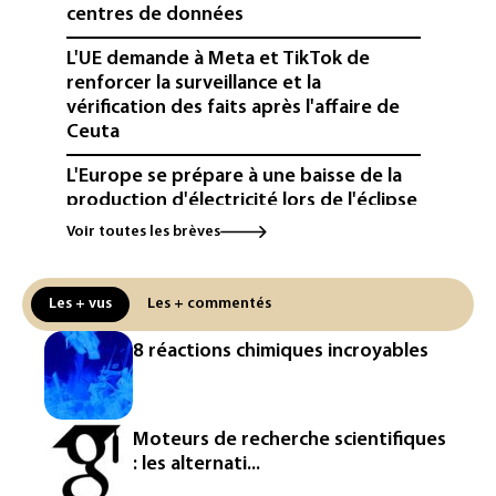
centres de données
L'UE demande à Meta et TikTok de
renforcer la surveillance et la
vérification des faits après l'affaire de
Ceuta
L'Europe se prépare à une baisse de la
production d'électricité lors de l'éclipse
solaire
Voir toutes les brèves
La métropole de Rouen porte plainte
contre BASF pour pollution aux PFAS
Les + vus
Les + commentés
Canicule: à l'arrêt depuis fin juillet, la
8 réactions chimiques incroyables
centrale de Golfech reconnectée au
réseau
Véhicules de livraison autonomes: la
Moteurs de recherche scientifiques
France ouvre la voie à leur
: les alternati...
homologation