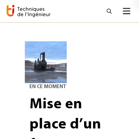
1 milliard d’euros investis sur deux ans
Un potentiel important en Ile de France
EN CE MOMENT
Mise en
place d’un