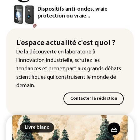
Iris³: Eutelsat investira 3,4 milliards
Dispositifs anti-ondes, vraie
d'euros dans la future constellation
protection ou vraie...
européenne
Le magazine VSD racheté par
l'entrepreneur Vianney d'Alançon
L'espace actualité c'est quoi ?
De la découverte en laboratoire à
La production française de maïs
l'innovation industrielle, scrutez les
attendue au plus bas depuis 1980
tendances
et prenez part aux
grands débats
scientifiques
qui construisent le monde de
demain.
Contacter la rédaction
Livre blanc