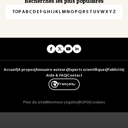
Recherches les plus populaires
TOP
·
A
·
B
·
C
·
D
·
E
·
F
·
G
·
H
·
I
·
J
·
K
·
L
·
M
·
N
·
O
·
P
·
Q
·
R
·
S
·
T
·
U
·
V
·
W
·
X
·
Y
·
Z
Accueil
|
A propos
|
Annuaire auteurs
|
Experts scientifiques
|
Publicité
|
Aide & FAQ
|
Contact
Français
Plan du site
|
Mentions Légales
|
RGPD
|
Cookies