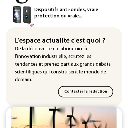
Le Sri Lanka bloque près de 100
Dispositifs anti-ondes, vraie
nouveaux sites de paris en ligne non
protection ou vraie...
autorisés
Petrobras: le bénéfice net double au 2e
trimestre 2026, avec la hausse des prix
L'espace actualité c'est quoi ?
du pétrole
De la découverte en laboratoire à
l'innovation industrielle, scrutez les
tendances
et prenez part aux
grands débats
scientifiques
qui construisent le monde de
demain.
Contacter la rédaction