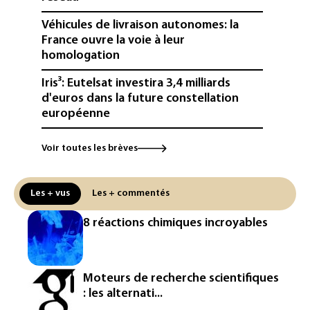
Véhicules de livraison autonomes: la
France ouvre la voie à leur
homologation
Iris³: Eutelsat investira 3,4 milliards
d'euros dans la future constellation
européenne
Le magazine VSD racheté par
Voir toutes les brèves
l'entrepreneur Vianney d'Alançon
La production française de maïs
Les + vus
Les + commentés
attendue au plus bas depuis 1980
8 réactions chimiques incroyables
"Retour en force" progressif de la
chaleur dans les prochains jours en
France
Moteurs de recherche scientifiques
L'Arabie saoudite, le Pakistan et la
: les alternati...
Turquie ont signé un accord de défense