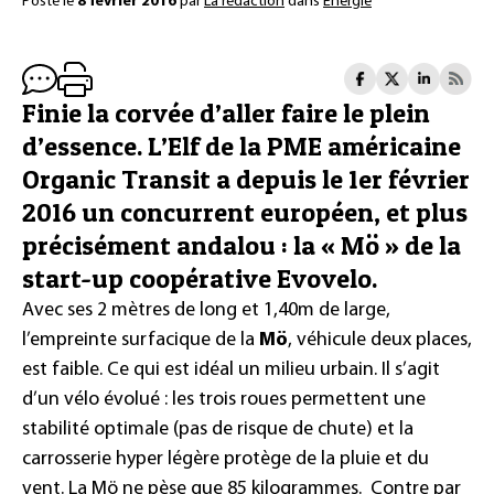
Posté le
8 février 2016
par
La rédaction
dans
Énergie
Finie la corvée d’aller faire le plein
d’essence. L’Elf de la PME américaine
Organic Transit a depuis le 1er février
2016 un concurrent européen, et plus
précisément andalou : la « Mö » de la
start-up coopérative Evovelo.
Avec ses 2 mètres de long et 1,40m de large,
l’empreinte surfacique de la
Mö
, véhicule deux places,
est faible. Ce qui est idéal un milieu urbain. Il s’agit
d’un vélo évolué : les trois roues permettent une
stabilité optimale (pas de risque de chute) et la
carrosserie hyper légère protège de la pluie et du
vent. La Mö ne pèse que 85 kilogrammes. Contre par