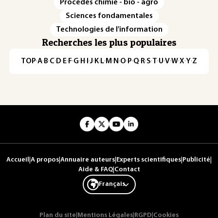
Procédés chimie - bio - agro
Sciences fondamentales
Technologies de l'information
Recherches les plus populaires
TOP
·
A
·
B
·
C
·
D
·
E
·
F
·
G
·
H
·
I
·
J
·
K
·
L
·
M
·
N
·
O
·
P
·
Q
·
R
·
S
·
T
·
U
·
V
·
W
·
X
·
Y
·
Z
Accueil
|
A propos
|
Annuaire auteurs
|
Experts scientifiques
|
Publicité
|
Aide & FAQ
|
Contact
Français
Plan du site
|
Mentions Légales
|
RGPD
|
Cookies