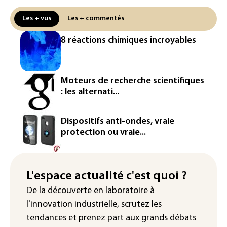
centrale de Golfech reconnectée au
réseau
Les + vus
Les + commentés
Véhicules de livraison autonomes: la
8 réactions chimiques incroyables
France ouvre la voie à leur
homologation
Iris³: Eutelsat investira 3,4 milliards
Moteurs de recherche scientifiques
d'euros dans la future constellation
: les alternati...
européenne
Le magazine VSD racheté par
Dispositifs anti-ondes, vraie
l'entrepreneur Vianney d'Alançon
protection ou vraie...
La production française de maïs
attendue au plus bas depuis 1980
L'espace actualité c'est quoi ?
"Retour en force" progressif de la
De la découverte en laboratoire à
chaleur dans les prochains jours en
l'innovation industrielle, scrutez les
France
tendances
et prenez part aux
grands débats