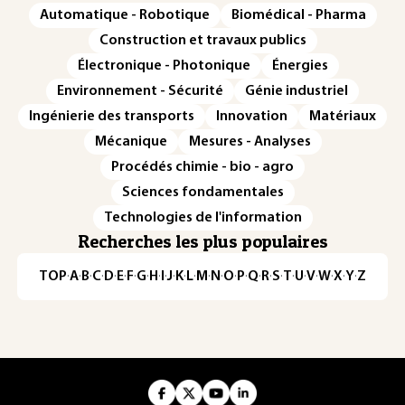
Automatique - Robotique
Biomédical - Pharma
Construction et travaux publics
Électronique - Photonique
Énergies
Environnement - Sécurité
Génie industriel
Ingénierie des transports
Innovation
Matériaux
Mécanique
Mesures - Analyses
Procédés chimie - bio - agro
Sciences fondamentales
Technologies de l'information
Recherches les plus populaires
TOP
·
A
·
B
·
C
·
D
·
E
·
F
·
G
·
H
·
I
·
J
·
K
·
L
·
M
·
N
·
O
·
P
·
Q
·
R
·
S
·
T
·
U
·
V
·
W
·
X
·
Y
·
Z