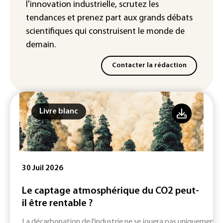
l'innovation industrielle, scrutez les
OpenAI
tendances
et prenez part aux
grands débats
scientifiques
qui construisent le monde de
demain.
Contacter la rédaction
Livre blanc
30 Juil 2026
Le captage atmosphérique du CO2 peut-
il être rentable ?
La décarbonation de l'industrie ne se jouera pas uniquement su