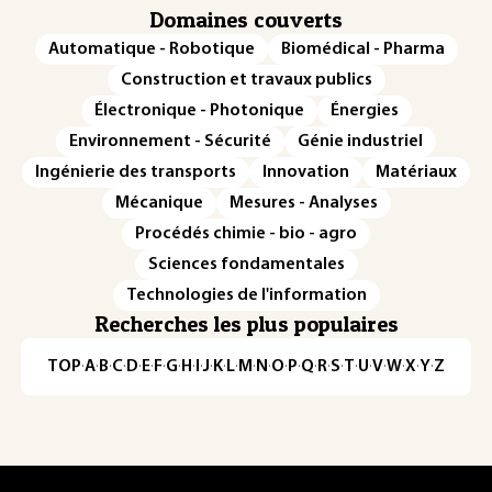
Domaines couverts
Automatique - Robotique
Biomédical - Pharma
Construction et travaux publics
Électronique - Photonique
Énergies
Environnement - Sécurité
Génie industriel
Ingénierie des transports
Innovation
Matériaux
Mécanique
Mesures - Analyses
Procédés chimie - bio - agro
Sciences fondamentales
Technologies de l'information
Recherches les plus populaires
TOP
·
A
·
B
·
C
·
D
·
E
·
F
·
G
·
H
·
I
·
J
·
K
·
L
·
M
·
N
·
O
·
P
·
Q
·
R
·
S
·
T
·
U
·
V
·
W
·
X
·
Y
·
Z